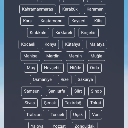
Kahramanmaraş
Karabük
Karaman
Kars
Kastamonu
Kayseri
Kilis
Kırıkkale
Kırklareli
Kırşehir
Kocaeli
Konya
Kütahya
Malatya
Manisa
Mardin
Mersin
Muğla
Muş
Nevşehir
Niğde
Ordu
Osmaniye
Rize
Sakarya
Samsun
Şanlıurfa
Siirt
Sinop
Sivas
Şırnak
Tekirdağ
Tokat
Trabzon
Tunceli
Uşak
Van
Yalova
Yozgat
Zonguldak