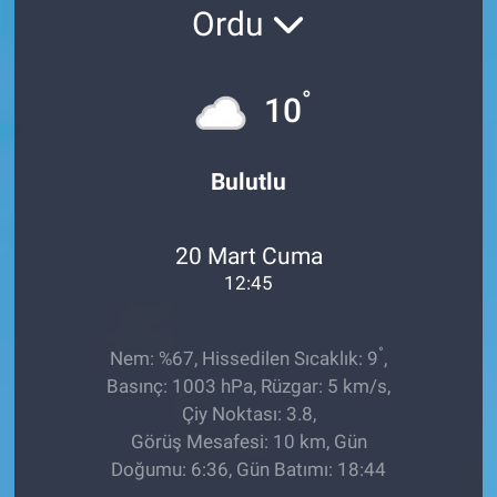
Ordu
EĞİTİM
ÖZEL HABER
°
10
POLİTİKA
Bulutlu
SAĞLIK
20 Mart Cuma
SPOR
12:45
TEKNOLOJİ
°
Nem: %67, Hissedilen Sıcaklık: 9
,
Basınç: 1003 hPa, Rüzgar: 5 km/s,
Çiy Noktası: 3.8,
Görüş Mesafesi: 10 km, Gün
Doğumu: 6:36, Gün Batımı: 18:44