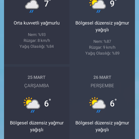
°
°
7
9
Orta kuvvetli yağmurlu
Bölgesel düzensiz yağmur
yağışlı
Nem: %93
Rüzgar: 8 km/h
Nem: %87
Yağış Olasılığı: %84
Rüzgar: 9 km/h
Yağış Olasılığı: %89
25 MART
26 MART
ÇARŞAMBA
PERŞEMBE
°
°
6
6
Bölgesel düzensiz yağmur
Bölgesel düzensiz yağmur
yağışlı
yağışlı