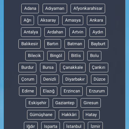
Adana
Adıyaman
Afyonkarahisar
Ağrı
Aksaray
Amasya
Ankara
Antalya
Ardahan
Artvin
Aydın
Balıkesir
Bartın
Batman
Bayburt
Bilecik
Bingöl
Bitlis
Bolu
Burdur
Bursa
Çanakkale
Çankırı
Çorum
Denizli
Diyarbakır
Düzce
Edirne
Elazığ
Erzincan
Erzurum
Eskişehir
Gaziantep
Giresun
Gümüşhane
Hakkâri
Hatay
Iğdır
Isparta
İstanbul
İzmir