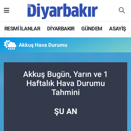
RESMİ İLANLAR
Nöbetçi Eczaneler
RESMİ İLANLAR
DİYARBAKIR
GÜNDEM
ASAYİŞ
ASAYİŞ
Hava Durumu
Akkuş Hava Durumu
DİYARBAKIR
Namaz Vakitleri
EKONOMİ
Trafik Durumu
Akkuş Bugün, Yarın ve 1
Haftalık Hava Durumu
GÜNDEM
Süper Lig Puan Durumu ve Fikstür
Tahmini
BÖLGE
Tüm Manşetler
ŞU AN
DÜNYA
Son Dakika Haberleri
KÜLTÜR SANAT
Haber Arşivi