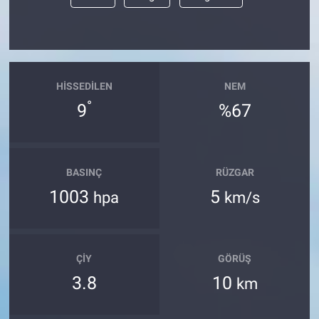
HISSEDILEN
NEM
°
9
%67
BASINÇ
RÜZGAR
1003
5
hpa
km/s
ÇIY
GÖRÜŞ
3.8
10
km