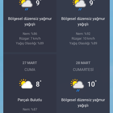
°
°
9
9
Bölgesel düzensiz yağmur
Bölgesel düzensiz yağmur
yağışlı
yağışlı
Nem: %86
Nem: %92
Rüzgar: 7 km/h
Rüzgar: 10 km/h
Yağış Olasılığı: %89
Yağış Olasılığı: %89
27 MART
28 MART
CUMA
CUMARTESI
°
°
8
10
Parçalı Bulutlu
Bölgesel düzensiz yağmur
yağışlı
Nem: %87