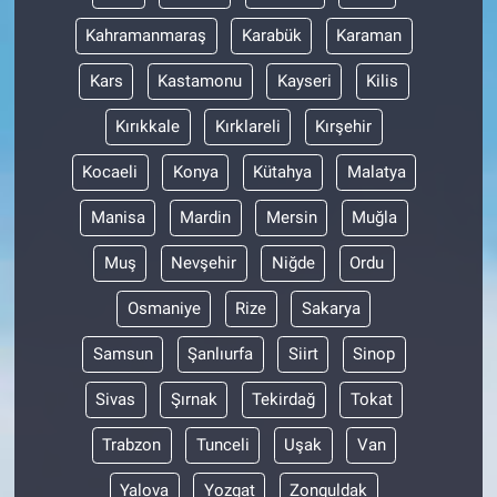
Kahramanmaraş
Karabük
Karaman
Kars
Kastamonu
Kayseri
Kilis
Kırıkkale
Kırklareli
Kırşehir
Kocaeli
Konya
Kütahya
Malatya
Manisa
Mardin
Mersin
Muğla
Muş
Nevşehir
Niğde
Ordu
Osmaniye
Rize
Sakarya
Samsun
Şanlıurfa
Siirt
Sinop
Sivas
Şırnak
Tekirdağ
Tokat
Trabzon
Tunceli
Uşak
Van
Yalova
Yozgat
Zonguldak