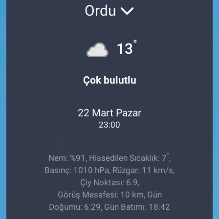
Ordu
EĞİTİM
ÖZEL HABER
°
13
POLİTİKA
Çok bulutlu
SAĞLIK
22 Mart Pazar
SPOR
23:00
TEKNOLOJİ
°
Nem: %91, Hissedilen Sıcaklık: 7
,
Basınç: 1010 hPa, Rüzgar: 11 km/s,
Çiy Noktası: 6.9,
Görüş Mesafesi: 10 km, Gün
Doğumu: 6:29, Gün Batımı: 18:42