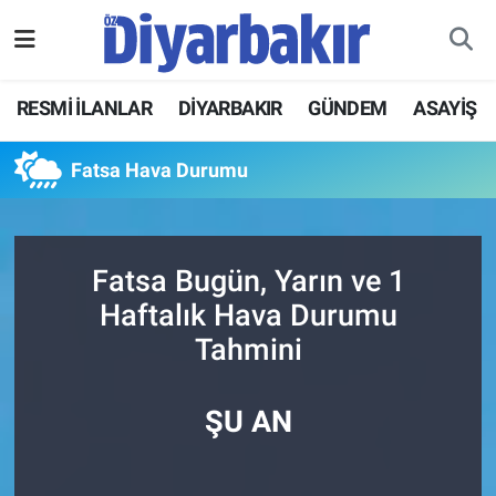
RESMİ İLANLAR
Nöbetçi Eczaneler
RESMİ İLANLAR
DİYARBAKIR
GÜNDEM
ASAYİŞ
ASAYİŞ
Hava Durumu
Fatsa Hava Durumu
DİYARBAKIR
Namaz Vakitleri
EKONOMİ
Trafik Durumu
Fatsa Bugün, Yarın ve 1
Haftalık Hava Durumu
GÜNDEM
Süper Lig Puan Durumu ve Fikstür
Tahmini
BÖLGE
Tüm Manşetler
ŞU AN
DÜNYA
Son Dakika Haberleri
KÜLTÜR SANAT
Haber Arşivi