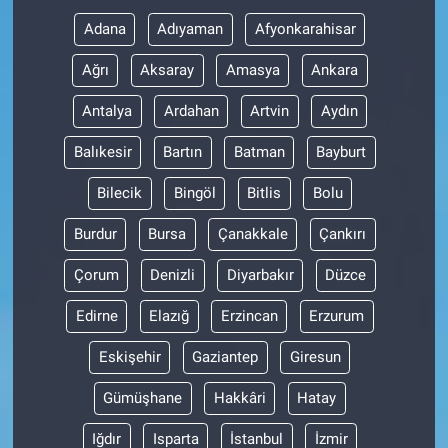
Adana
Adıyaman
Afyonkarahisar
Ağrı
Aksaray
Amasya
Ankara
Antalya
Ardahan
Artvin
Aydın
Balıkesir
Bartın
Batman
Bayburt
Bilecik
Bingöl
Bitlis
Bolu
Burdur
Bursa
Çanakkale
Çankırı
Çorum
Denizli
Diyarbakır
Düzce
Edirne
Elazığ
Erzincan
Erzurum
Eskişehir
Gaziantep
Giresun
Gümüşhane
Hakkâri
Hatay
Iğdır
Isparta
İstanbul
İzmir