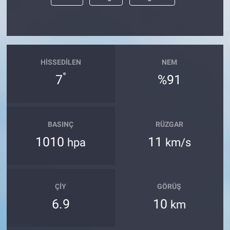
HISSEDILEN
NEM
°
7
%91
BASINÇ
RÜZGAR
1010
11
hpa
km/s
ÇIY
GÖRÜŞ
6.9
10
km