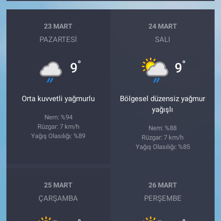
23 MART
24 MART
PAZARTESI
SALI
°
°
9
9
Orta kuvvetli yağmurlu
Bölgesel düzensiz yağmur
yağışlı
Nem: %94
Rüzgar: 7 km/h
Nem: %88
Yağış Olasılığı: %89
Rüzgar: 7 km/h
Yağış Olasılığı: %85
25 MART
26 MART
ÇARŞAMBA
PERŞEMBE