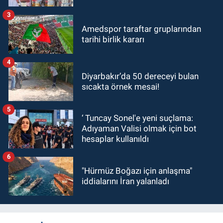
3
Amedspor taraftar gruplarından
tarihi birlik kararı
4
Diyarbakır’da 50 dereceyi bulan
sıcakta örnek mesai!
5
‘ Tuncay Sonel'e yeni suçlama:
Adıyaman Valisi olmak için bot
hesaplar kullanıldı
6
"Hürmüz Boğazı için anlaşma"
iddialarını İran yalanladı