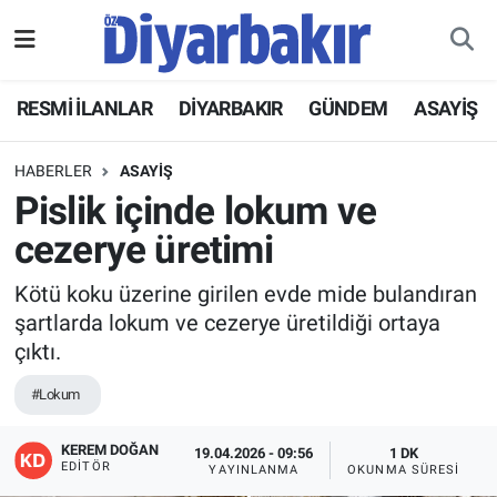
RESMİ İLANLAR
Nöbetçi Eczaneler
RESMİ İLANLAR
DİYARBAKIR
GÜNDEM
ASAYİŞ
ASAYİŞ
Hava Durumu
HABERLER
ASAYİŞ
DİYARBAKIR
Namaz Vakitleri
Pislik içinde lokum ve
cezerye üretimi
EKONOMİ
Trafik Durumu
Kötü koku üzerine girilen evde mide bulandıran
GÜNDEM
Süper Lig Puan Durumu ve Fikstür
şartlarda lokum ve cezerye üretildiği ortaya
çıktı.
BÖLGE
Tüm Manşetler
#Lokum
DÜNYA
Son Dakika Haberleri
KEREM DOĞAN
19.04.2026 - 09:56
1 DK
EDITÖR
YAYINLANMA
OKUNMA SÜRESI
KÜLTÜR SANAT
Haber Arşivi