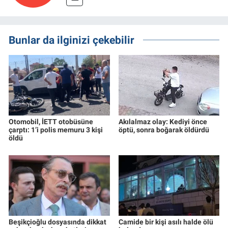
Bunlar da ilginizi çekebilir
Otomobil, İETT otobüsüne
Akılalmaz olay: Kediyi önce
çarptı: 1’i polis memuru 3 kişi
öptü, sonra boğarak öldürdü
öldü
Beşikçioğlu dosyasında dikkat
Camide bir kişi asılı halde ölü