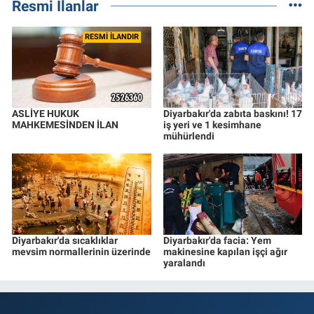
Resmi İlanlar
RESMİ İLANDIR
ASLİYE HUKUK
Diyarbakır'da zabıta baskını! 17
MAHKEMESİNDEN İLAN
iş yeri ve 1 kesimhane
mühürlendi
Diyarbakır'da sıcaklıklar
Diyarbakır'da facia: Yem
mevsim normallerinin üzerinde
makinesine kapılan işçi ağır
yaralandı