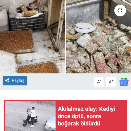
EĞİTİM
ÖZEL HABER
POLİTİKA
SAĞLIK
SPOR
Paylaş
-
+
A
A
TEKNOLOJİ
Akılalmaz olay: Kediyi
önce öptü, sonra
boğarak öldürdü