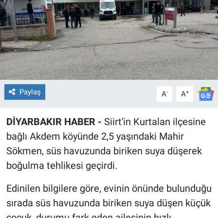
EĞİTİM
ÖZEL HABER
POLİTİKA
SAĞLIK
Paylaş
-
+
A
A
SPOR
DİYARBAKIR HABER -
Siirt'in Kurtalan ilçesine
bağlı Akdem köyünde 2,5 yaşındaki Mahir
TEKNOLOJİ
Sökmen, süs havuzunda biriken suya düşerek
boğulma tehlikesi geçirdi.
Edinilen bilgilere göre, evinin önünde bulunduğu
sırada süs havuzunda biriken suya düşen küçük
çocuk, durumu fark eden ailesinin hızlı