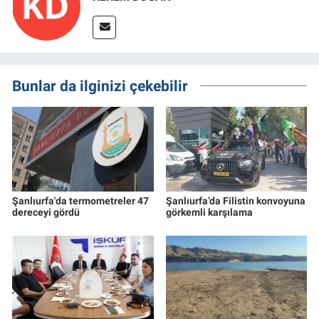
Bunlar da ilginizi çekebilir
Şanlıurfa'da termometreler 47
Şanlıurfa’da Filistin konvoyuna
dereceyi gördü
görkemli karşılama