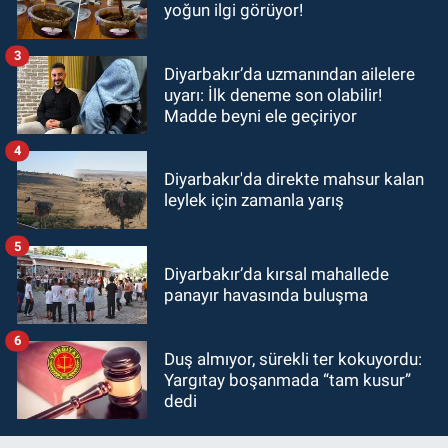
yoğun ilgi görüyor!
3
Diyarbakır’da uzmanından ailelere
uyarı: İlk deneme son olabilir!
Madde beyni ele geçiriyor
4
Diyarbakır'da direkte mahsur kalan
leylek için zamanla yarış
5
Diyarbakır’da kırsal mahallede
panayır havasında buluşma
6
Duş almıyor, sürekli ter kokuyordu:
Yargıtay boşanmada “tam kusur”
dedi