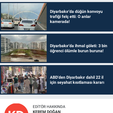
Diyarbakır’da düğün konvoyu
trafiği felç etti: O anlar
kamerada!
Diyarbakır’da ihmal göleti: 3 bin
öğrenci ölümle burun buruna!
ABD'den Diyarbakır dahil 22 il
için seyahat kısıtlaması kararı
EDITÖR HAKKINDA
KEREM DOĞAN