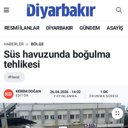
RESMİ İLANLAR
Nöbetçi Eczaneler
RESMİ İLANLAR
DİYARBAKIR
GÜNDEM
ASAYİŞ
ASAYİŞ
Hava Durumu
HABERLER
BÖLGE
DİYARBAKIR
Namaz Vakitleri
Süs havuzunda boğulma
tehlikesi
EKONOMİ
Trafik Durumu
#Havuz
GÜNDEM
Süper Lig Puan Durumu ve Fikstür
KEREM DOĞAN
26.04.2026 - 14:02
1 DK
BÖLGE
Tüm Manşetler
EDITÖR
YAYINLANMA
OKUNMA SÜRESI
DÜNYA
Son Dakika Haberleri
KÜLTÜR SANAT
Haber Arşivi