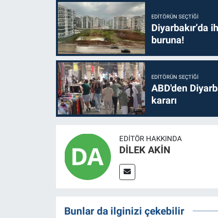
EDITÖRÜN SEÇTIĞI
Diyarbakır’da i
buruna!
EDITÖRÜN SEÇTIĞI
ABD'den Diyarba
kararı
EDITÖR HAKKINDA
DİLEK AKİN
Bunlar da ilginizi çekebilir