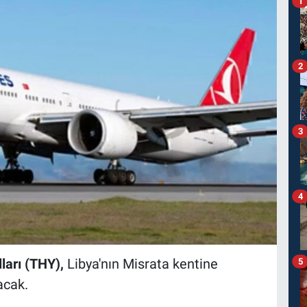
1
2
3
4
arı (THY),
Libya'nın Misrata kentine
5
acak.