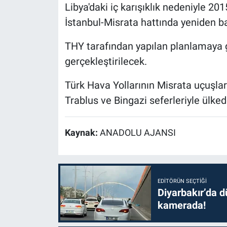
Libya'daki iç karışıklık nedeniyle 201
İstanbul-Misrata hattında yeniden b
THY tarafından yapılan planlamaya g
gerçekleştirilecek.
Türk Hava Yollarının Misrata uçuşla
Trablus ve Bingazi seferleriyle ülke
Kaynak:
ANADOLU AJANSI
EDITÖRÜN SEÇTIĞI
Diyarbakır’da dü
kamerada!