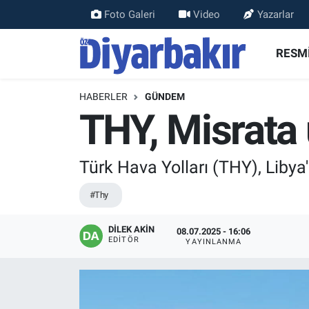
Foto Galeri
Video
Yazarlar
RESMİ İLANLAR
Nöbetçi Eczaneler
RESMİ
ASAYİŞ
Hava Durumu
HABERLER
GÜNDEM
THY, Misrata 
DİYARBAKIR
Namaz Vakitleri
EKONOMİ
Trafik Durumu
Türk Hava Yolları (THY), Libya
GÜNDEM
Süper Lig Puan Durumu ve Fikstür
#Thy
BÖLGE
Tüm Manşetler
DİLEK AKİN
08.07.2025 - 16:06
EDITÖR
YAYINLANMA
DÜNYA
Son Dakika Haberleri
KÜLTÜR SANAT
Haber Arşivi