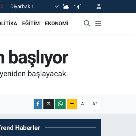
°
Diyarbakır
14
02
19
LİTİKA
EĞİTİM
EKONOMİ
18
19
 başlıyor
0
e yeniden başlayacak.
-
+
A
A
Trend Haberler