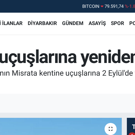
DOLAR
45,43620
%0.
EURO
53,38690
%0.
 İLANLAR
DİYARBAKIR
GÜNDEM
ASAYİŞ
SPOR
PO
STERLİN
61,60380
%0.
G.ALTIN
6862,09000
%0.
uçuşlarına yeniden
BİST100
14.598,00
%
'nın Misrata kentine uçuşlarına 2 Eylül'd