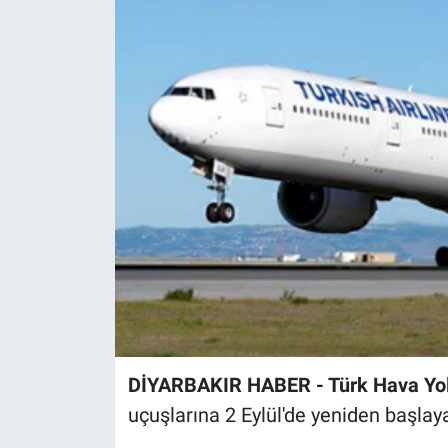
EĞİTİM
ÖZEL HABER
POLİTİKA
SAĞLIK
SPOR
TEKNOLOJİ
DİYARBAKIR HABER - Türk Hava Yoll
uçuşlarına 2 Eylül'de yeniden başlay