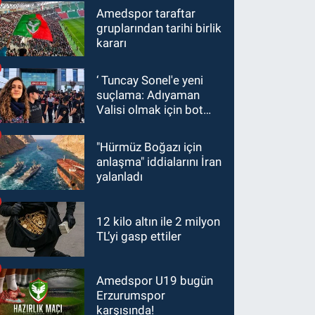
Amedspor taraftar
gruplarından tarihi birlik
kararı
‘ Tuncay Sonel'e yeni
suçlama: Adıyaman
Valisi olmak için bot
hesaplar kullanıldı
"Hürmüz Boğazı için
anlaşma" iddialarını İran
yalanladı
12 kilo altın ile 2 milyon
TL’yi gasp ettiler
Amedspor U19 bugün
Erzurumspor
karşısında!