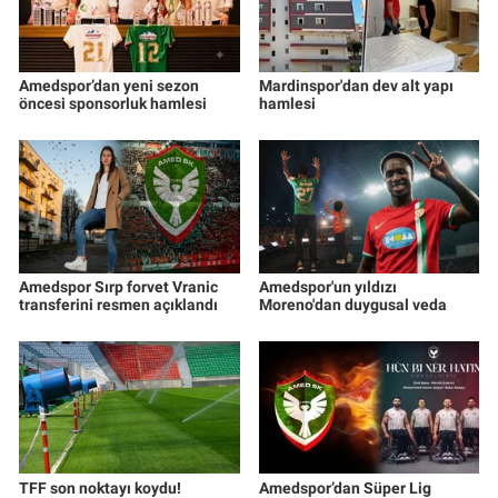
Amedspor’dan yeni sezon
Mardinspor'dan dev alt yapı
öncesi sponsorluk hamlesi
hamlesi
Amedspor Sırp forvet Vranic
Amedspor'un yıldızı
transferini resmen açıklandı
Moreno'dan duygusal veda
TFF son noktayı koydu!
Amedspor’dan Süper Lig