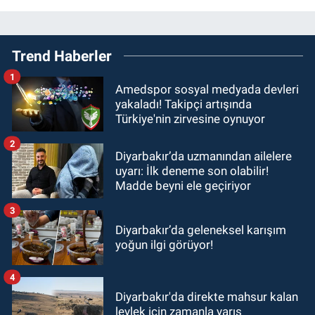
Trend Haberler
1
Amedspor sosyal medyada devleri
yakaladı! Takipçi artışında
Türkiye'nin zirvesine oynuyor
2
Diyarbakır’da uzmanından ailelere
uyarı: İlk deneme son olabilir!
Madde beyni ele geçiriyor
3
Diyarbakır’da geleneksel karışım
yoğun ilgi görüyor!
4
Diyarbakır'da direkte mahsur kalan
leylek için zamanla yarış