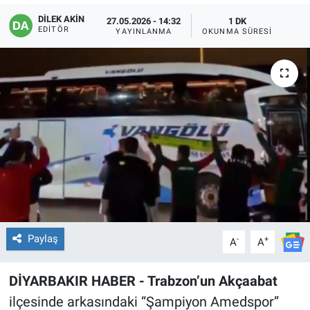
DİLEK AKİN
27.05.2026 - 14:32
1 DK
EĞİTİM
EDITÖR
YAYINLANMA
OKUNMA SÜRESI
ÖZEL HABER
POLİTİKA
SAĞLIK
SPOR
TEKNOLOJİ
Paylaş
-
+
A
A
DİYARBAKIR HABER - Trabzon’un Akçaabat
ilçesinde arkasındaki “Şampiyon Amedspor”