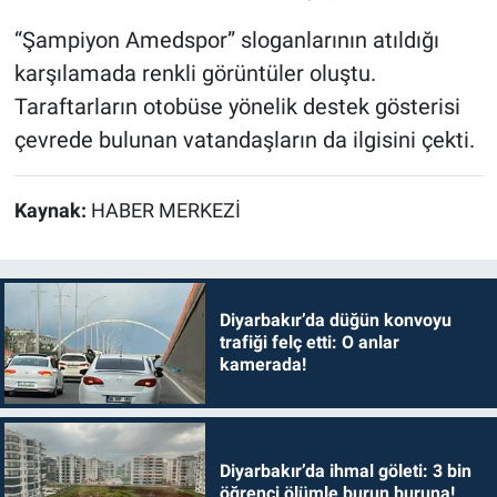
“Şampiyon Amedspor” sloganlarının atıldığı
karşılamada renkli görüntüler oluştu.
Taraftarların otobüse yönelik destek gösterisi
çevrede bulunan vatandaşların da ilgisini çekti.
Kaynak:
HABER MERKEZİ
Diyarbakır’da düğün konvoyu
trafiği felç etti: O anlar
kamerada!
Diyarbakır’da ihmal göleti: 3 bin
öğrenci ölümle burun buruna!