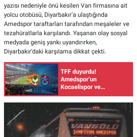
yazısı nedeniyle önü kesilen Van firmasına ait
yolcu otobüsü, Diyarbakır’a ulaştığında
Amedspor taraftarları tarafından meşaleler ve
tezahüratlarla karşılandı. Yaşanan olay sosyal
medyada geniş yankı uyandırırken,
Diyarbakır’daki karşılama dikkat çekti.
TFF duyurdu!
Amedspor’un
Kocaelispor ve
Trabzonspor maç
takvimi belli oldu