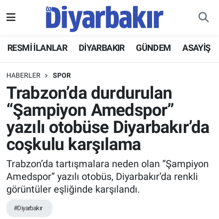
RESMİ İLANLAR
Nöbetçi Eczaneler
RESMİ İLANLAR
DİYARBAKIR
GÜNDEM
ASAYİŞ
ASAYİŞ
Hava Durumu
HABERLER
SPOR
DİYARBAKIR
Namaz Vakitleri
Trabzon’da durdurulan
“Şampiyon Amedspor”
EKONOMİ
Trafik Durumu
yazılı otobüse Diyarbakır’da
GÜNDEM
Süper Lig Puan Durumu ve Fikstür
coşkulu karşılama
BÖLGE
Tüm Manşetler
Trabzon’da tartışmalara neden olan “Şampiyon
Amedspor” yazılı otobüs, Diyarbakır’da renkli
DÜNYA
Son Dakika Haberleri
görüntüler eşliğinde karşılandı.
#Diyarbakır
KÜLTÜR SANAT
Haber Arşivi