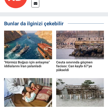
Bunlar da ilginizi çekebilir
"Hürmüz Boğazı için anlaşma"
Ceuta sınırında göçmen
iddialarını İran yalanladı
faciası: Can kaybı 67’ye
yükseldi