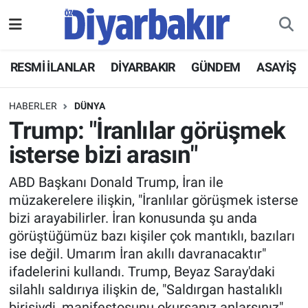
RESMİ İLANLAR
Nöbetçi Eczaneler
RESMİ İLANLAR
DİYARBAKIR
GÜNDEM
ASAYİŞ
ASAYİŞ
Hava Durumu
HABERLER
DÜNYA
DİYARBAKIR
Namaz Vakitleri
Trump: "İranlılar görüşmek
isterse bizi arasın"
EKONOMİ
Trafik Durumu
ABD Başkanı Donald Trump, İran ile
GÜNDEM
Süper Lig Puan Durumu ve Fikstür
müzakerelere ilişkin, "İranlılar görüşmek isterse
bizi arayabilirler. İran konusunda şu anda
BÖLGE
Tüm Manşetler
görüştüğümüz bazı kişiler çok mantıklı, bazıları
ise değil. Umarım İran akıllı davranacaktır"
DÜNYA
Son Dakika Haberleri
ifadelerini kullandı. Trump, Beyaz Saray'daki
silahlı saldırıya ilişkin de, "Saldırgan hastalıklı
KÜLTÜR SANAT
Haber Arşivi
birisiydi, manifestosunu okursanız anlarsınız"