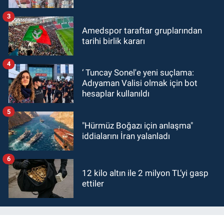
3
Amedspor taraftar gruplarından
tarihi birlik kararı
4
‘ Tuncay Sonel'e yeni suçlama:
Adıyaman Valisi olmak için bot
hesaplar kullanıldı
5
"Hürmüz Boğazı için anlaşma"
iddialarını İran yalanladı
6
12 kilo altın ile 2 milyon TL’yi gasp
ettiler