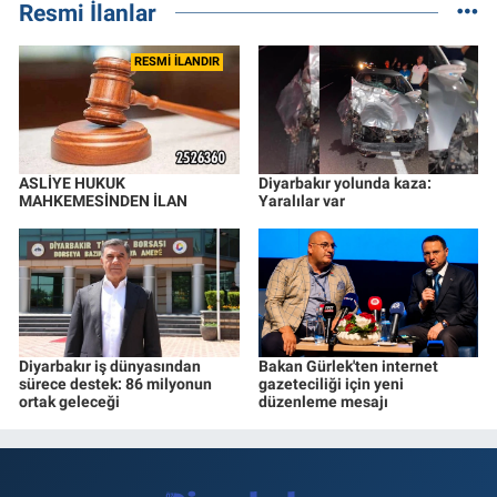
Resmi İlanlar
RESMİ İLANDIR
ASLİYE HUKUK
Diyarbakır yolunda kaza:
MAHKEMESİNDEN İLAN
Yaralılar var
Diyarbakır iş dünyasından
Bakan Gürlek'ten internet
sürece destek: 86 milyonun
gazeteciliği için yeni
ortak geleceği
düzenleme mesajı