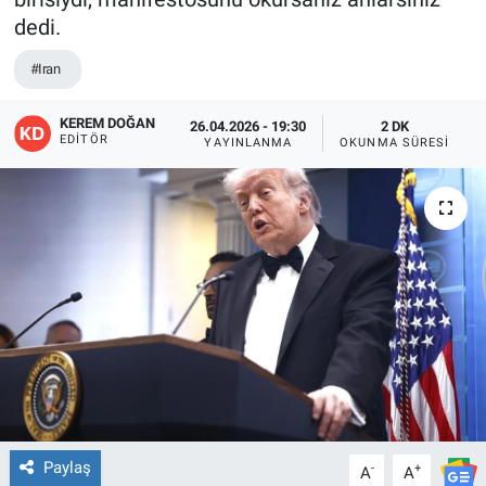
dedi.
EĞİTİM
#Iran
ÖZEL HABER
KEREM DOĞAN
26.04.2026 - 19:30
2 DK
EDITÖR
YAYINLANMA
OKUNMA SÜRESI
POLİTİKA
SAĞLIK
SPOR
TEKNOLOJİ
Paylaş
-
+
A
A