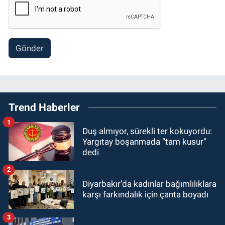
Gönder
Trend Haberler
1
Duş almıyor, sürekli ter kokuyordu:
Yargıtay boşanmada “tam kusur”
dedi
2
Diyarbakır’da kadınlar bağımlılıklara
karşı farkındalık için çanta boyadı
3