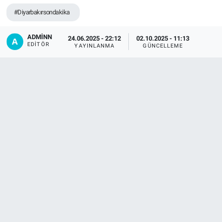
#Diyarbakırsondakika
EĞİTİM
ADMİNN
24.06.2025 - 22:12
02.10.2025 - 11:13
ÖZEL HABER
EDITÖR
YAYINLANMA
GÜNCELLEME
POLİTİKA
SAĞLIK
SPOR
TEKNOLOJİ