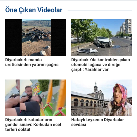
Öne Çıkan Videolar
Diyarbakırlı manda
Diyarbakır'da kontrolden çıkan
üreticisinden yatırım çağrısı
otomobil ağaca ve direğe
çarptı: Yaralılar var
Diyarbakırlı kafadarların
Hataylı teyzenin Diyarbakır
gondol sınavı: Korkudan ecel
sevdası
terleri döktü!