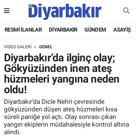
RESMİ İLANLAR
Nöbetçi Eczaneler
RESMİ İLANLAR
DİYARBAKIR
GÜNDEM
ASAYİŞ
ASAYİŞ
Hava Durumu
VIDEO GALERI
GENEL
DİYARBAKIR
Namaz Vakitleri
Diyarbakır’da ilginç olay;
Gökyüzünden inen ateş
EKONOMİ
Trafik Durumu
hüzmeleri yangına neden
GÜNDEM
Süper Lig Puan Durumu ve Fikstür
oldu!
BÖLGE
Tüm Manşetler
Diyarbakır’da Dicle Nehri çevresinde
gökyüzünden düşen ateş hüzmeleri kısa
süreli paniğe yol açtı. Olay sonrası çıkan
DÜNYA
Son Dakika Haberleri
yangın ekiplerin müdahalesiyle kontrol altına
alındı.
KÜLTÜR SANAT
Haber Arşivi