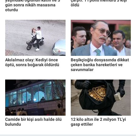
gün sonra nikâh masasına
öldü
oturdu
Akılalmaz olay: Kediyi önce
Beşikçioğlu dosyasında dikkat
öptü, sonra boğarak öldürdü
çeken banka hareketleri ve
savunmalar
Camide bir kişi asılı halde ölü
12 kilo altın ile 2 milyon TL’yi
bulundu
gasp ettiler