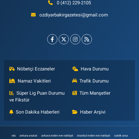
0 (412) 229-2105
ozdiyarbakirgazetesi@gmail.com
Nöbetçi Eczaneler
Hava Durumu
Namaz Vakitleri
Trafik Durumu
Süper Lig Puan Durumu
Tüm Manşetler
ve Fikstür
Son Dakika Haberleri
Haber Arşivi
vds
ankara avukat
ankara evden eve nakliyat
istanbul evden eve nakliyat
satılık arsa