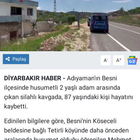
EĞİTİM
ÖZEL HABER
POLİTİKA
SAĞLIK
Paylaş
-
+
A
A
SPOR
DİYARBAKIR HABER -
Adıyaman'ın Besni
ilçesinde husumetli 2 yaşlı adam arasında
TEKNOLOJİ
çıkan silahlı kavgada, 87 yaşındaki kişi hayatını
kaybetti.
Edinilen bilgilere göre, Besni'nin Köseceli
beldesine bağlı Tetirli köyünde daha önceden
aralarında husumet olduğu öğrenilen Mehmet