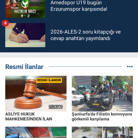
Amedspor U19 bugün
Erzurumspor karşısında!
6
2026-ALES-2 soru kitapçığı ve
cevap anahtarı yayımlandı
Resmi İlanlar
RESMİ İLANDIR
ASLİYE HUKUK
Şanlıurfa’da Filistin konvoyuna
MAHKEMESİNDEN İLAN
görkemli karşılama