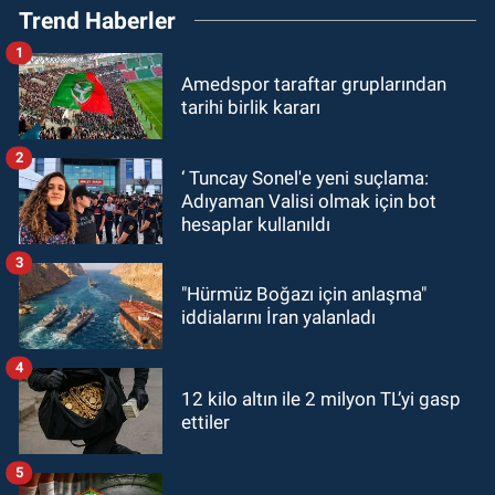
Trend Haberler
1
Amedspor taraftar gruplarından
tarihi birlik kararı
2
‘ Tuncay Sonel'e yeni suçlama:
Adıyaman Valisi olmak için bot
hesaplar kullanıldı
3
"Hürmüz Boğazı için anlaşma"
iddialarını İran yalanladı
4
12 kilo altın ile 2 milyon TL’yi gasp
ettiler
5