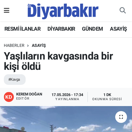
RESMİ İLANLAR
Nöbetçi Eczaneler
RESMİ İLANLAR
DİYARBAKIR
GÜNDEM
ASAYİŞ
ASAYİŞ
Hava Durumu
HABERLER
ASAYİŞ
DİYARBAKIR
Namaz Vakitleri
Yaşlıların kavgasında bir
kişi öldü
EKONOMİ
Trafik Durumu
#Kavga
GÜNDEM
Süper Lig Puan Durumu ve Fikstür
KEREM DOĞAN
17.05.2026 - 17:34
1 DK
BÖLGE
Tüm Manşetler
EDITÖR
YAYINLANMA
OKUNMA SÜRESI
DÜNYA
Son Dakika Haberleri
KÜLTÜR SANAT
Haber Arşivi