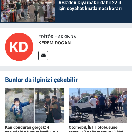
ABD'den Diyarbakır dahil 22 il
için seyahat kısıtlaması kararı
EDITÖR HAKKINDA
KEREM DOĞAN
Bunlar da ilginizi çekebilir
Kan donduran gerçek: 4
Otomobil, İETT otobüsüne
yaşındaki oğlunun katili ile 3
çarptı: 1’i polis memuru 3 kişi