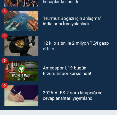
hesaplar kullanıldı
3
"Hürmüz Boğazı için anlaşma"
iddialarını İran yalanladı
4
12 kilo altın ile 2 milyon TL’yi gasp
ettiler
5
Amedspor U19 bugün
Erzurumspor karşısında!
6
2026-ALES-2 soru kitapçığı ve
cevap anahtarı yayımlandı