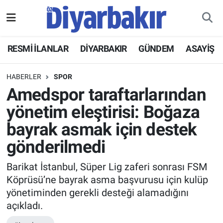
RESMİ İLANLAR
Nöbetçi Eczaneler
RESMİ İLANLAR
DİYARBAKIR
GÜNDEM
ASAYİŞ
ASAYİŞ
Hava Durumu
HABERLER
SPOR
DİYARBAKIR
Namaz Vakitleri
Amedspor taraftarlarından
yönetim eleştirisi: Boğaza
EKONOMİ
Trafik Durumu
bayrak asmak için destek
GÜNDEM
Süper Lig Puan Durumu ve Fikstür
gönderilmedi
BÖLGE
Tüm Manşetler
Barikat İstanbul, Süper Lig zaferi sonrası FSM
Köprüsü’ne bayrak asma başvurusu için kulüp
DÜNYA
Son Dakika Haberleri
yönetiminden gerekli desteği alamadığını
açıkladı.
KÜLTÜR SANAT
Haber Arşivi