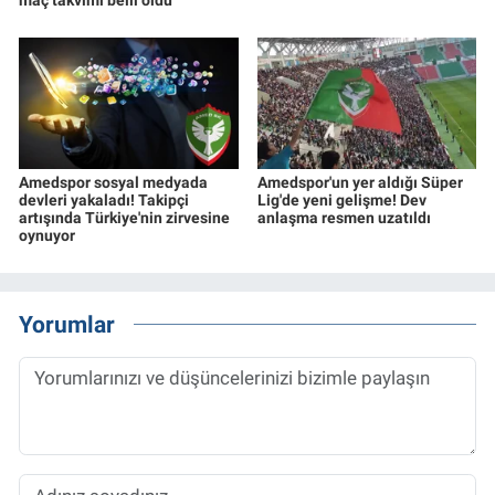
maç takvimi belli oldu
Amedspor sosyal medyada
Amedspor'un yer aldığı Süper
devleri yakaladı! Takipçi
Lig'de yeni gelişme! Dev
artışında Türkiye'nin zirvesine
anlaşma resmen uzatıldı
oynuyor
Yorumlar