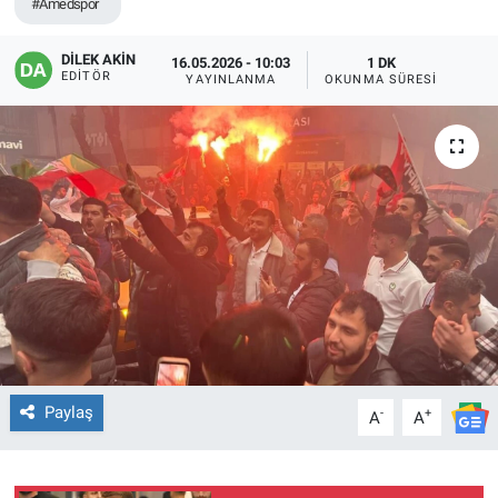
#Amedspor
EĞİTİM
DİLEK AKİN
16.05.2026 - 10:03
1 DK
EDITÖR
YAYINLANMA
OKUNMA SÜRESI
ÖZEL HABER
POLİTİKA
SAĞLIK
SPOR
TEKNOLOJİ
Paylaş
-
+
A
A