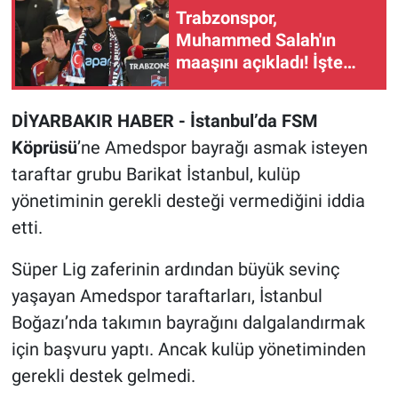
Trabzonspor,
Muhammed Salah'ın
maaşını açıkladı! İşte
yıllık kazancı
DİYARBAKIR HABER - İstanbul’da FSM
Köprüsü
’ne Amedspor bayrağı asmak isteyen
taraftar grubu Barikat İstanbul, kulüp
yönetiminin gerekli desteği vermediğini iddia
etti.
Süper Lig zaferinin ardından büyük sevinç
yaşayan Amedspor taraftarları, İstanbul
Boğazı’nda takımın bayrağını dalgalandırmak
için başvuru yaptı. Ancak kulüp yönetiminden
gerekli destek gelmedi.