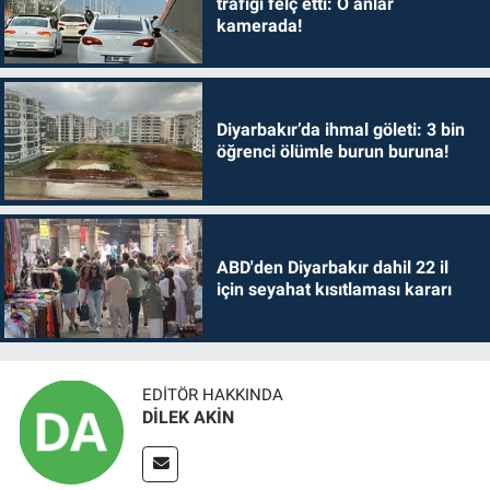
trafiği felç etti: O anlar
kamerada!
Diyarbakır’da ihmal göleti: 3 bin
öğrenci ölümle burun buruna!
ABD'den Diyarbakır dahil 22 il
için seyahat kısıtlaması kararı
EDITÖR HAKKINDA
DİLEK AKİN