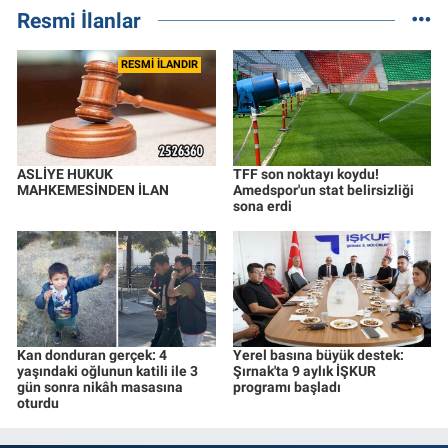
Resmi İlanlar
RESMİ İLANDIR
ASLİYE HUKUK
TFF son noktayı koydu!
MAHKEMESİNDEN İLAN
Amedspor'un stat belirsizliği
sona erdi
Kan donduran gerçek: 4
Yerel basına büyük destek:
yaşındaki oğlunun katili ile 3
Şırnak'ta 9 aylık İŞKUR
gün sonra nikâh masasına
programı başladı
oturdu