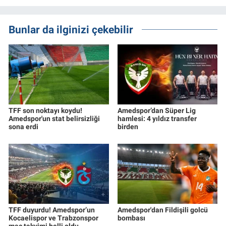
Bunlar da ilginizi çekebilir
TFF son noktayı koydu!
Amedspor’dan Süper Lig
Amedspor'un stat belirsizliği
hamlesi: 4 yıldız transfer
sona erdi
birden
TFF duyurdu! Amedspor’un
Amedspor'dan Fildişili golcü
Kocaelispor ve Trabzonspor
bombası