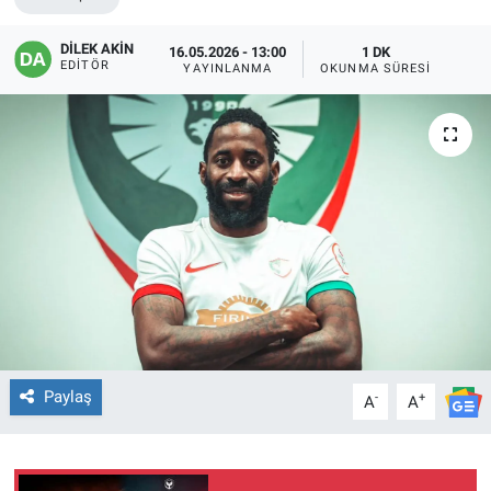
EĞİTİM
DİLEK AKİN
16.05.2026 - 13:00
1 DK
EDITÖR
YAYINLANMA
OKUNMA SÜRESI
ÖZEL HABER
POLİTİKA
SAĞLIK
SPOR
TEKNOLOJİ
Paylaş
-
+
A
A