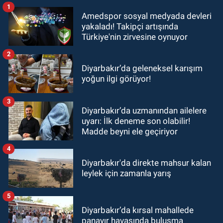
1
Amedspor sosyal medyada devleri
yakaladı! Takipçi artışında
Türkiye'nin zirvesine oynuyor
2
Diyarbakır’da geleneksel karışım
yoğun ilgi görüyor!
3
Diyarbakır’da uzmanından ailelere
uyarı: İlk deneme son olabilir!
Madde beyni ele geçiriyor
4
Diyarbakır'da direkte mahsur kalan
leylek için zamanla yarış
5
Diyarbakır’da kırsal mahallede
panayır havasında buluşma