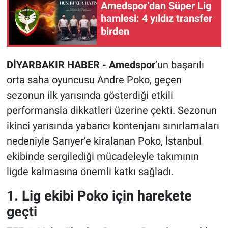
Amedspor’dan Süper Lig
hamlesi: 4 yıldız transfer
birden
DİYARBAKIR HABER - Amedspor
’un başarılı
orta saha oyuncusu Andre Poko, geçen
sezonun ilk yarısında gösterdiği etkili
performansla dikkatleri üzerine çekti. Sezonun
ikinci yarısında yabancı kontenjanı sınırlamaları
nedeniyle Sarıyer’e kiralanan Poko, İstanbul
ekibinde sergilediği mücadeleyle takımının
ligde kalmasına önemli katkı sağladı.
1. Lig ekibi Poko için harekete
geçti