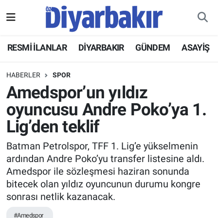
RESMİ İLANLAR
Nöbetçi Eczaneler
RESMİ İLANLAR
DİYARBAKIR
GÜNDEM
ASAYİŞ
ASAYİŞ
Hava Durumu
HABERLER
SPOR
DİYARBAKIR
Namaz Vakitleri
Amedspor’un yıldız
oyuncusu Andre Poko’ya 1.
EKONOMİ
Trafik Durumu
Lig’den teklif
GÜNDEM
Süper Lig Puan Durumu ve Fikstür
Batman Petrolspor, TFF 1. Lig’e yükselmenin
ardından Andre Poko’yu transfer listesine aldı.
BÖLGE
Tüm Manşetler
Amedspor ile sözleşmesi haziran sonunda
bitecek olan yıldız oyuncunun durumu kongre
DÜNYA
Son Dakika Haberleri
sonrası netlik kazanacak.
KÜLTÜR SANAT
Haber Arşivi
#Amedspor