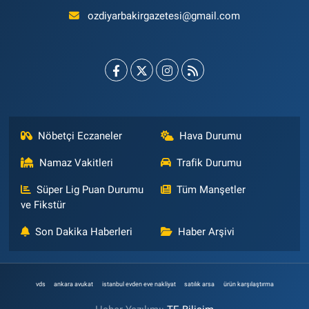
ozdiyarbakirgazetesi@gmail.com
Nöbetçi Eczaneler
Hava Durumu
Namaz Vakitleri
Trafik Durumu
Süper Lig Puan Durumu
Tüm Manşetler
ve Fikstür
Son Dakika Haberleri
Haber Arşivi
vds
ankara avukat
istanbul evden eve nakliyat
satılık arsa
ürün karşılaştırma