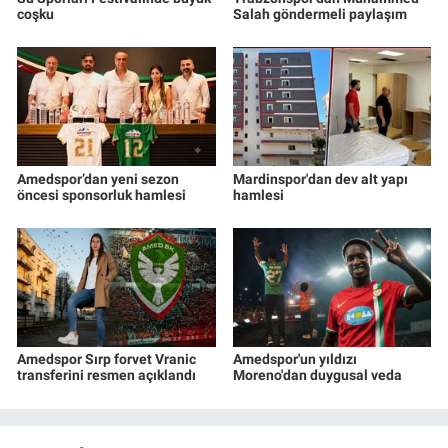
coşku
Salah göndermeli paylaşım
Amedspor’dan yeni sezon
Mardinspor'dan dev alt yapı
öncesi sponsorluk hamlesi
hamlesi
Amedspor Sırp forvet Vranic
Amedspor'un yıldızı
transferini resmen açıklandı
Moreno'dan duygusal veda