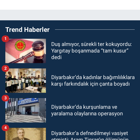
Trend Haberler
1
Duş almıyor, sürekli ter kokuyordu:
Yargıtay boşanmada “tam kusur”
dedi
2
Diyarbakır’da kadınlar bağımlılıklara
karşı farkındalık için çanta boyadı
3
Diyarbakır’da kurşunlama ve
yaralama olaylarına operasyon
4
Diyarbakır’a defnedilmeyi vasiyet
etmişti: Aram Tigran’ın ölümünün