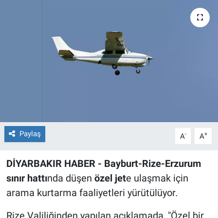
EĞİTİM
ÖZEL HABER
POLİTİKA
SAĞLIK
SPOR
Paylaş
-
+
A
A
TEKNOLOJİ
DİYARBAKIR HABER - Bayburt-Rize-Erzurum
sınır hattı
nda düşen
özel jet
e ulaşmak için
arama kurtarma faaliyetleri yürütülüyor.
Rize Valiliğinden yapılan açıklamada, "Özel bir