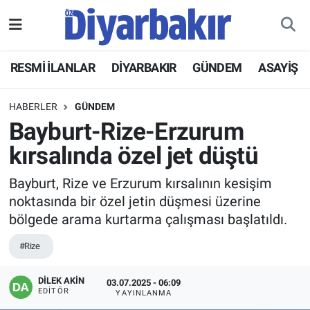
RESMİ İLANLAR
Nöbetçi Eczaneler
RESMİ İLANLAR
DİYARBAKIR
GÜNDEM
ASAYİŞ
ASAYİŞ
Hava Durumu
HABERLER
GÜNDEM
DİYARBAKIR
Namaz Vakitleri
Bayburt-Rize-Erzurum
kırsalında özel jet düştü
EKONOMİ
Trafik Durumu
Bayburt, Rize ve Erzurum kırsalının kesişim
GÜNDEM
Süper Lig Puan Durumu ve Fikstür
noktasında bir özel jetin düşmesi üzerine
bölgede arama kurtarma çalışması başlatıldı.
BÖLGE
Tüm Manşetler
#Rize
DÜNYA
Son Dakika Haberleri
DİLEK AKİN
03.07.2025 - 06:09
EDITÖR
YAYINLANMA
KÜLTÜR SANAT
Haber Arşivi