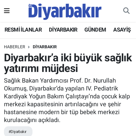
RESMİ İLANLAR
Nöbetçi Eczaneler
RESMİ İLANLAR
DİYARBAKIR
GÜNDEM
ASAYİŞ
ASAYİŞ
Hava Durumu
HABERLER
DİYARBAKIR
DİYARBAKIR
Namaz Vakitleri
Diyarbakır’a iki büyük sağlık
yatırımı müjdesi
EKONOMİ
Trafik Durumu
Sağlık Bakan Yardımcısı Prof. Dr. Nurullah
GÜNDEM
Süper Lig Puan Durumu ve Fikstür
Okumuş, Diyarbakır’da yapılan IV. Pediatrik
Kardiyak Yoğun Bakım Çalıştayı’nda çocuk kalp
BÖLGE
Tüm Manşetler
merkezi kapasitesinin artırılacağını ve şehir
hastanesine modern bir tüp bebek merkezi
DÜNYA
Son Dakika Haberleri
kurulacağını açıkladı.
KÜLTÜR SANAT
Haber Arşivi
#Diyarbakır