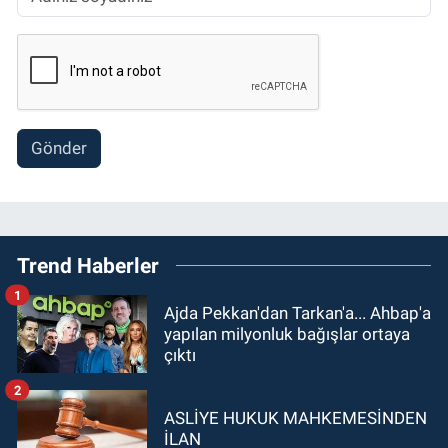
Gönder
Trend Haberler
1
Ajda Pekkan'dan Tarkan'a... Ahbap'a
yapılan milyonluk bağışlar ortaya
çıktı
2
ASLİYE HUKUK MAHKEMESİNDEN
İLAN