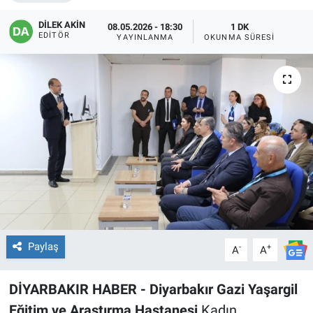
EĞİTİM
DİLEK AKİN
08.05.2026 - 18:30
1 DK
EDITÖR
YAYINLANMA
OKUNMA SÜRESI
ÖZEL HABER
POLİTİKA
SAĞLIK
SPOR
TEKNOLOJİ
Paylaş
-
+
A
A
DİYARBAKIR HABER - Diyarbakır Gazi Yaşargil
Eğitim ve Araştırma Hastanesi
Kadın