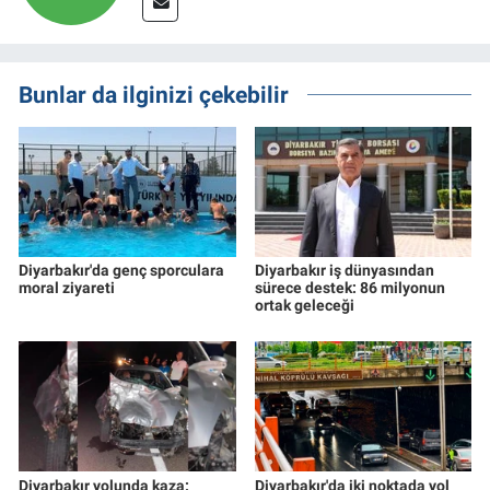
Bunlar da ilginizi çekebilir
Diyarbakır'da genç sporculara
Diyarbakır iş dünyasından
moral ziyareti
sürece destek: 86 milyonun
ortak geleceği
Diyarbakır yolunda kaza:
Diyarbakır'da iki noktada yol