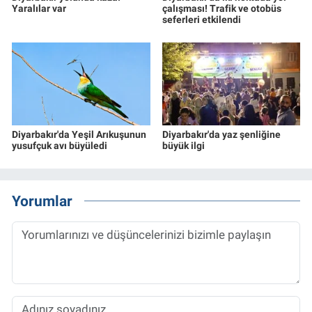
Yaralılar var
çalışması! Trafik ve otobüs
seferleri etkilendi
Diyarbakır'da Yeşil Arıkuşunun
Diyarbakır'da yaz şenliğine
yusufçuk avı büyüledi
büyük ilgi
Yorumlar