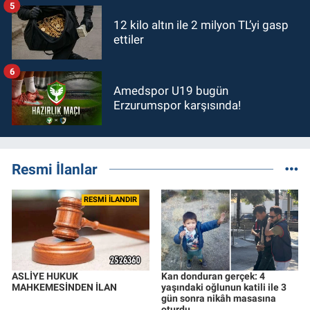
5
12 kilo altın ile 2 milyon TL’yi gasp
ettiler
6
Amedspor U19 bugün
Erzurumspor karşısında!
Resmi İlanlar
RESMİ İLANDIR
ASLİYE HUKUK
Kan donduran gerçek: 4
MAHKEMESİNDEN İLAN
yaşındaki oğlunun katili ile 3
gün sonra nikâh masasına
oturdu