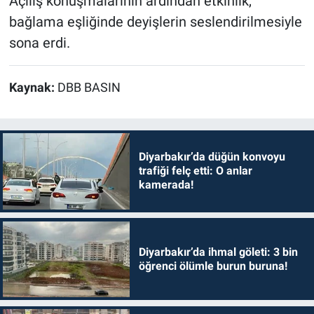
Açılış konuşmalarının ardından etkinlik,
bağlama eşliğinde deyişlerin seslendirilmesiyle
sona erdi.
Kaynak:
DBB BASIN
Diyarbakır’da düğün konvoyu
trafiği felç etti: O anlar
kamerada!
Diyarbakır’da ihmal göleti: 3 bin
öğrenci ölümle burun buruna!