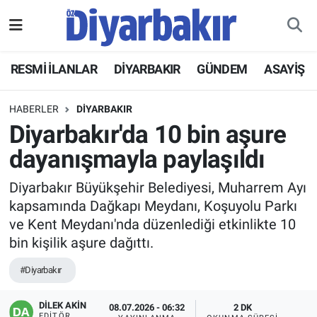
RESMİ İLANLAR
Nöbetçi Eczaneler
RESMİ İLANLAR
DİYARBAKIR
GÜNDEM
ASAYİŞ
ASAYİŞ
Hava Durumu
HABERLER
DİYARBAKIR
DİYARBAKIR
Namaz Vakitleri
Diyarbakır'da 10 bin aşure
dayanışmayla paylaşıldı
EKONOMİ
Trafik Durumu
Diyarbakır Büyükşehir Belediyesi, Muharrem Ayı
GÜNDEM
Süper Lig Puan Durumu ve Fikstür
kapsamında Dağkapı Meydanı, Koşuyolu Parkı
ve Kent Meydanı'nda düzenlediği etkinlikte 10
BÖLGE
Tüm Manşetler
bin kişilik aşure dağıttı.
DÜNYA
Son Dakika Haberleri
#Diyarbakır
KÜLTÜR SANAT
Haber Arşivi
DİLEK AKİN
08.07.2026 - 06:32
2 DK
EDITÖR