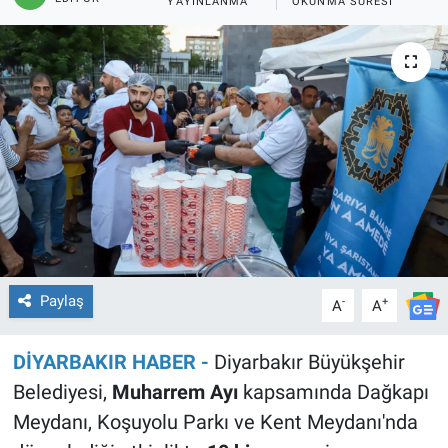
YAYINLANMA
OKUNMA SÜRESI
EĞİTİM
ÖZEL HABER
POLİTİKA
SAĞLIK
SPOR
TEKNOLOJİ
Paylaş
-
+
A
A
DİYARBAKIR HABER -
Diyarbakır Büyükşehir
Belediyesi,
Muharrem Ayı
kapsamında Dağkapı
Meydanı, Koşuyolu Parkı ve Kent Meydanı'nda