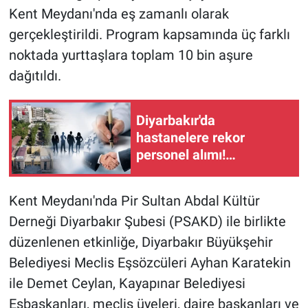
Kent Meydanı'nda eş zamanlı olarak
gerçekleştirildi. Program kapsamında üç farklı
noktada yurttaşlara toplam 10 bin aşure
dağıtıldı.
Diyarbakır'da
hastanelere rekor
personel alımı!
Başvurular başlıyor
Kent Meydanı'nda Pir Sultan Abdal Kültür
Derneği Diyarbakır Şubesi (PSAKD) ile birlikte
düzenlenen etkinliğe, Diyarbakır Büyükşehir
Belediyesi Meclis Eşsözcüleri Ayhan Karatekin
ile Demet Ceylan, Kayapınar Belediyesi
Eşbaşkanları, meclis üyeleri, daire başkanları ve