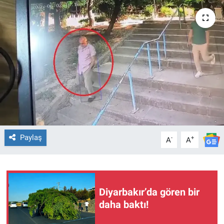
EĞİTİM
ÖZEL HABER
POLİTİKA
SAĞLIK
SPOR
Paylaş
-
+
A
A
TEKNOLOJİ
Diyarbakır’da gören bir
daha baktı!