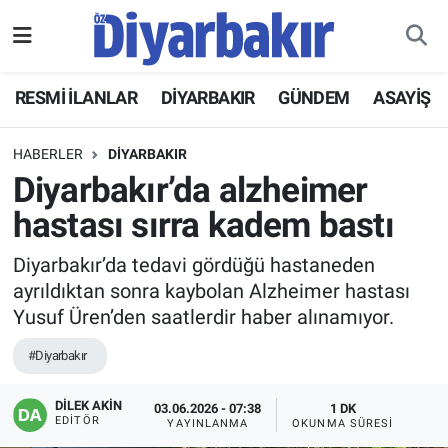
RESMİ İLANLAR
Nöbetçi Eczaneler
RESMİ İLANLAR
DİYARBAKIR
GÜNDEM
ASAYİŞ
ASAYİŞ
Hava Durumu
HABERLER
DİYARBAKIR
DİYARBAKIR
Namaz Vakitleri
Diyarbakır’da alzheimer
hastası sırra kadem bastı
EKONOMİ
Trafik Durumu
Diyarbakır’da tedavi gördüğü hastaneden
GÜNDEM
Süper Lig Puan Durumu ve Fikstür
ayrıldıktan sonra kaybolan Alzheimer hastası
Yusuf Üren’den saatlerdir haber alınamıyor.
BÖLGE
Tüm Manşetler
#Diyarbakır
DÜNYA
Son Dakika Haberleri
DİLEK AKİN
03.06.2026 - 07:38
1 DK
EDITÖR
YAYINLANMA
OKUNMA SÜRESI
KÜLTÜR SANAT
Haber Arşivi