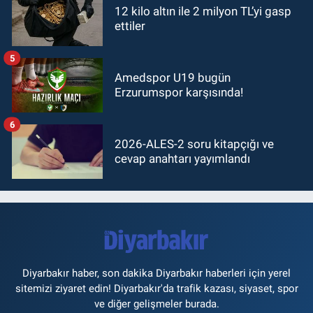
12 kilo altın ile 2 milyon TL’yi gasp
ettiler
5
Amedspor U19 bugün
Erzurumspor karşısında!
6
2026-ALES-2 soru kitapçığı ve
cevap anahtarı yayımlandı
Diyarbakır haber, son dakika Diyarbakır haberleri için yerel
sitemizi ziyaret edin! Diyarbakır'da trafik kazası, siyaset, spor
ve diğer gelişmeler burada.