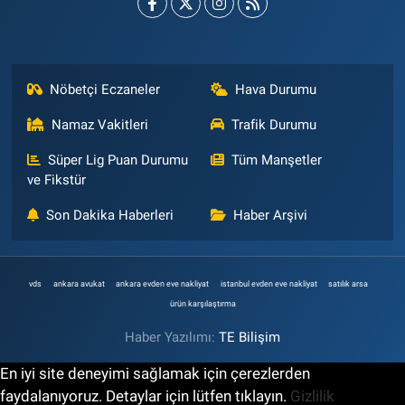
Nöbetçi Eczaneler
Hava Durumu
Namaz Vakitleri
Trafik Durumu
Süper Lig Puan Durumu
Tüm Manşetler
ve Fikstür
Son Dakika Haberleri
Haber Arşivi
vds
ankara avukat
ankara evden eve nakliyat
istanbul evden eve nakliyat
satılık arsa
ürün karşılaştırma
Haber Yazılımı:
TE Bilişim
En iyi site deneyimi sağlamak için çerezlerden
faydalanıyoruz. Detaylar için lütfen tıklayın.
Gizlilik