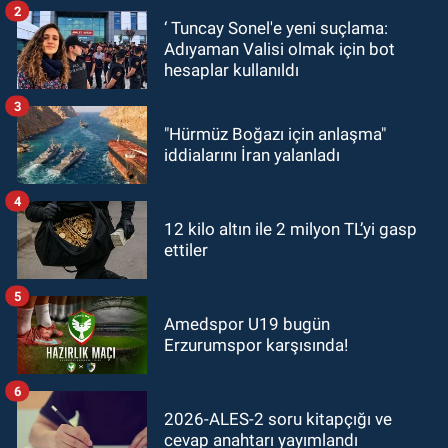
2
‘ Tuncay Sonel'e yeni suçlama:
Adıyaman Valisi olmak için bot
hesaplar kullanıldı
3
"Hürmüz Boğazı için anlaşma"
iddialarını İran yalanladı
4
12 kilo altın ile 2 milyon TL’yi gasp
ettiler
5
Amedspor U19 bugün
Erzurumspor karşısında!
6
2026-ALES-2 soru kitapçığı ve
cevap anahtarı yayımlandı