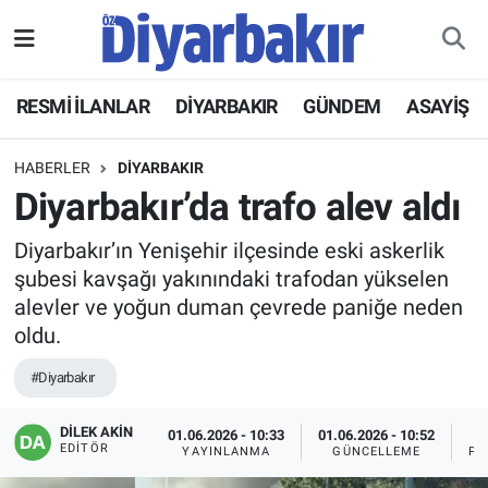
RESMİ İLANLAR
Nöbetçi Eczaneler
RESMİ İLANLAR
DİYARBAKIR
GÜNDEM
ASAYİŞ
ASAYİŞ
Hava Durumu
HABERLER
DİYARBAKIR
DİYARBAKIR
Namaz Vakitleri
Diyarbakır’da trafo alev aldı
Diyarbakır’ın Yenişehir ilçesinde eski askerlik
EKONOMİ
Trafik Durumu
şubesi kavşağı yakınındaki trafodan yükselen
alevler ve yoğun duman çevrede paniğe neden
GÜNDEM
Süper Lig Puan Durumu ve Fikstür
oldu.
BÖLGE
Tüm Manşetler
#Diyarbakır
DÜNYA
Son Dakika Haberleri
DİLEK AKİN
01.06.2026 - 10:33
01.06.2026 - 10:52
EDITÖR
YAYINLANMA
GÜNCELLEME
PA
KÜLTÜR SANAT
Haber Arşivi