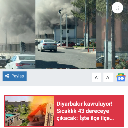
EĞİTİM
ÖZEL HABER
POLİTİKA
SAĞLIK
SPOR
Paylaş
-
+
A
A
TEKNOLOJİ
Diyarbakır kavruluyor!
Sıcaklık 43 dereceye
çıkacak: İşte ilçe ilçe
hava durumu