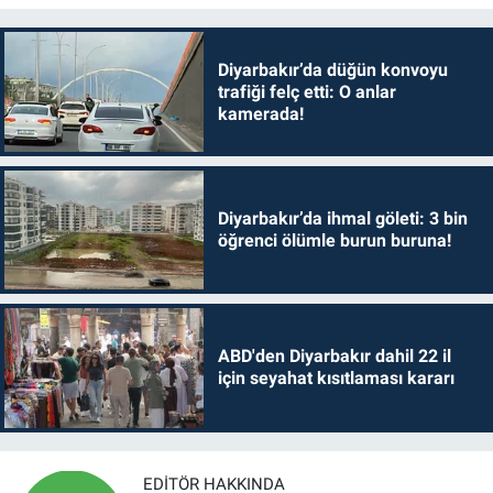
Diyarbakır’da düğün konvoyu
trafiği felç etti: O anlar
kamerada!
Diyarbakır’da ihmal göleti: 3 bin
öğrenci ölümle burun buruna!
ABD'den Diyarbakır dahil 22 il
için seyahat kısıtlaması kararı
EDITÖR HAKKINDA