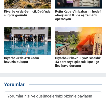
Diyarbakır’da Gelincik Dağı’nda
Rojin Kabaiş’in babasını hedef
sürpriz görüntü
almışlardı! 8 ilde eş zamanlı
operasyon
Diyarbakır’da 420 kadın
Diyarbakır kavruluyor! Sıcaklık
havuzla buluştu
43 dereceye çıkacak: İşte ilçe
ilçe hava durumu
Yorumlar