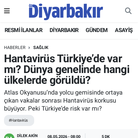
RESMİ İLANLAR
Nöbetçi Eczaneler
RESMİ İLANLAR
DİYARBAKIR
GÜNDEM
ASAYİŞ
ASAYİŞ
Hava Durumu
HABERLER
SAĞLIK
DİYARBAKIR
Namaz Vakitleri
Hantavirüs Türkiye’de var
mı? Dünya genelinde hangi
EKONOMİ
Trafik Durumu
ülkelerde görüldü?
GÜNDEM
Süper Lig Puan Durumu ve Fikstür
Atlas Okyanusu’nda yolcu gemisinde ortaya
çıkan vakalar sonrası Hantavirüs korkusu
BÖLGE
Tüm Manşetler
büyüyor. Peki Türkiye’de risk var mı?
DÜNYA
Son Dakika Haberleri
#Hantavirüs
KÜLTÜR SANAT
Haber Arşivi
DİLEK AKİN
08.05.2026 - 08:00
5 DK