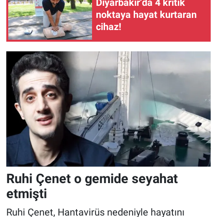
Diyarbakır’da 4 kritik
noktaya hayat kurtaran
cihaz!
Ruhi Çenet o gemide seyahat
etmişti
Ruhi Çenet, Hantavirüs nedeniyle hayatını