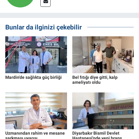
Bunlar da ilginizi çekebilir
Mardin'de sağlıkta güç birliği
Bel fıtığı diye gitti, kalp
ameliyatı oldu
Uzmanından rahim ve mesane
Diyarbakır Bismil Devlet
sarkması uyarısı
Hastanesi'nde yeni branş