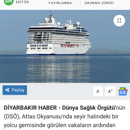
EDITÖR
YAYINLANMA
OKUNMA SÜRESI
EĞİTİM
ÖZEL HABER
POLİTİKA
SAĞLIK
SPOR
TEKNOLOJİ
Paylaş
-
+
A
A
DİYARBAKIR HABER - Dünya Sağlık Örgütü'
nün
(DSÖ), Atlas Okyanusu'nda seyir halindeki bir
yolcu gemisinde görülen vakaların ardından