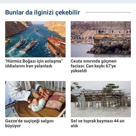
Bunlar da ilginizi çekebilir
"Hürmüz Boğazı için anlaşma"
Ceuta sınırında göçmen
iddialarını İran yalanladı
faciası: Can kaybı 67’ye
yükseldi
Gazze'de suçiçeği salgını
Sel ve toprak kayması 44 an
büyüyor
aldı