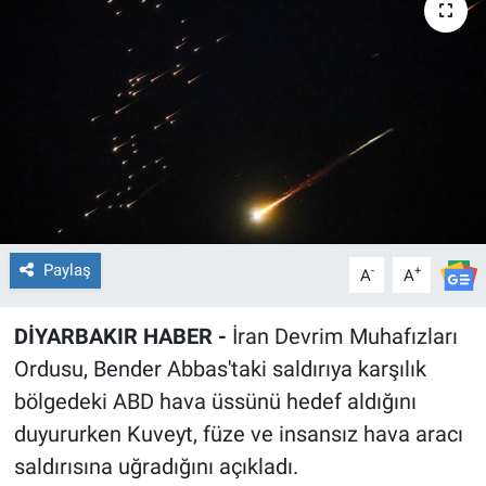
EĞİTİM
ÖZEL HABER
POLİTİKA
SAĞLIK
SPOR
Paylaş
-
+
A
A
TEKNOLOJİ
DİYARBAKIR HABER -
İran Devrim Muhafızları
Ordusu, Bender Abbas'taki saldırıya karşılık
bölgedeki ABD hava üssünü hedef aldığını
duyururken Kuveyt, füze ve insansız hava aracı
saldırısına uğradığını açıkladı.