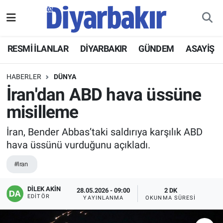
RESMİ İLANLAR
Nöbetçi Eczaneler
RESMİ İLANLAR
DİYARBAKIR
GÜNDEM
ASAYİŞ
ASAYİŞ
Hava Durumu
HABERLER
DÜNYA
DİYARBAKIR
Namaz Vakitleri
İran'dan ABD hava üssüne
misilleme
EKONOMİ
Trafik Durumu
İran, Bender Abbas’taki saldırıya karşılık ABD
GÜNDEM
Süper Lig Puan Durumu ve Fikstür
hava üssünü vurduğunu açıkladı.
BÖLGE
Tüm Manşetler
#Iran
DÜNYA
Son Dakika Haberleri
DİLEK AKİN
28.05.2026 - 09:00
2 DK
EDITÖR
YAYINLANMA
OKUNMA SÜRESI
KÜLTÜR SANAT
Haber Arşivi