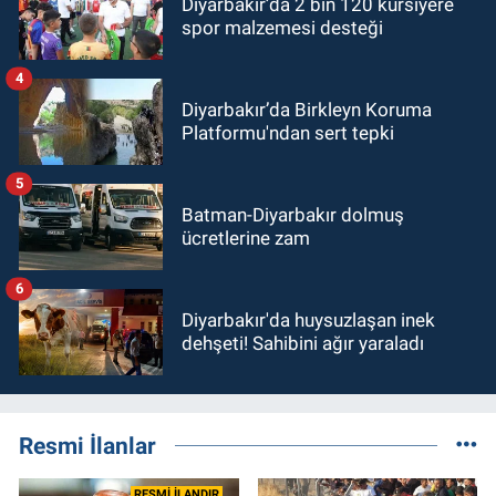
Diyarbakır’da 2 bin 120 kursiyere
spor malzemesi desteği
4
Diyarbakır’da Birkleyn Koruma
Platformu'ndan sert tepki
5
Batman-Diyarbakır dolmuş
ücretlerine zam
6
Diyarbakır'da huysuzlaşan inek
dehşeti! Sahibini ağır yaraladı
Resmi İlanlar
RESMİ İLANDIR