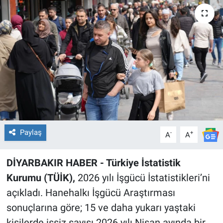
EĞİTİM
ÖZEL HABER
POLİTİKA
SAĞLIK
SPOR
Paylaş
-
+
A
A
TEKNOLOJİ
DİYARBAKIR HABER - Türkiye İstatistik
Kurumu (TÜİK),
2026 yılı İşgücü İstatistikleri’ni
açıkladı. Hanehalkı İşgücü Araştırması
sonuçlarına göre; 15 ve daha yukarı yaştaki
kişilerde işsiz sayısı 2026 yılı Nisan ayında bir