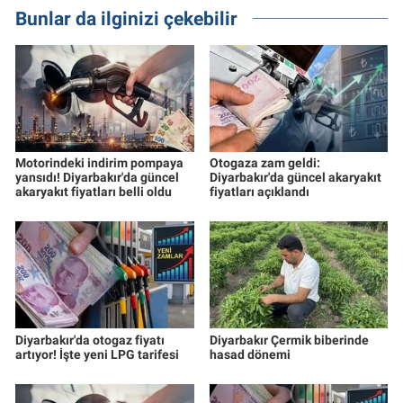
Bunlar da ilginizi çekebilir
Motorindeki indirim pompaya
Otogaza zam geldi:
yansıdı! Diyarbakır'da güncel
Diyarbakır'da güncel akaryakıt
akaryakıt fiyatları belli oldu
fiyatları açıklandı
Diyarbakır'da otogaz fiyatı
Diyarbakır Çermik biberinde
artıyor! İşte yeni LPG tarifesi
hasad dönemi