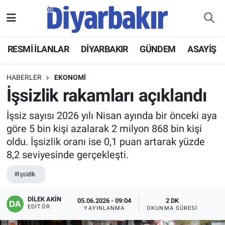
RESMİ İLANLAR
Nöbetçi Eczaneler
RESMİ İLANLAR
DİYARBAKIR
GÜNDEM
ASAYİŞ
ASAYİŞ
Hava Durumu
HABERLER
EKONOMİ
DİYARBAKIR
Namaz Vakitleri
İşsizlik rakamları açıklandı
İşsiz sayısı 2026 yılı Nisan ayında bir önceki aya
EKONOMİ
Trafik Durumu
göre 5 bin kişi azalarak 2 milyon 868 bin kişi
oldu. İşsizlik oranı ise 0,1 puan artarak yüzde
GÜNDEM
Süper Lig Puan Durumu ve Fikstür
8,2 seviyesinde gerçekleşti.
BÖLGE
Tüm Manşetler
#Işsizlik
DÜNYA
Son Dakika Haberleri
DİLEK AKİN
05.06.2026 - 09:04
2 DK
EDITÖR
YAYINLANMA
OKUNMA SÜRESI
KÜLTÜR SANAT
Haber Arşivi