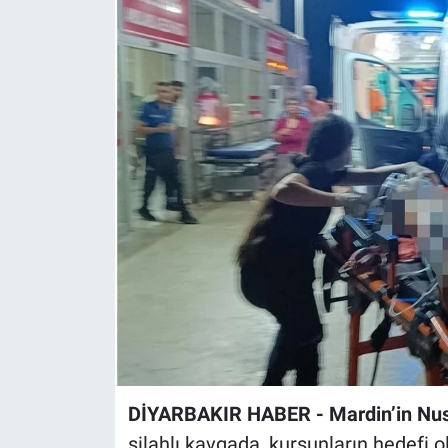
EĞİTİM
ÖZEL HABER
POLİTİKA
SAĞLIK
SPOR
TEKNOLOJİ
DİYARBAKIR HABER - Mardin’in Nu
silahlı kavgada, kurşunların hedefi ol