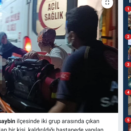
1
2
3
4
saybin
ilçesinde iki grup arasında çıkan
5
an bir kişi, kaldırıldığı hastanede yapılan