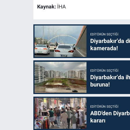
Kaynak:
İHA
EDITÖRÜN SEÇTIĞI
Diyarbakır’da dü
kamerada!
EDITÖRÜN SEÇTIĞI
Diyarbakır’da i
buruna!
EDITÖRÜN SEÇTIĞI
ABD'den Diyarba
kararı