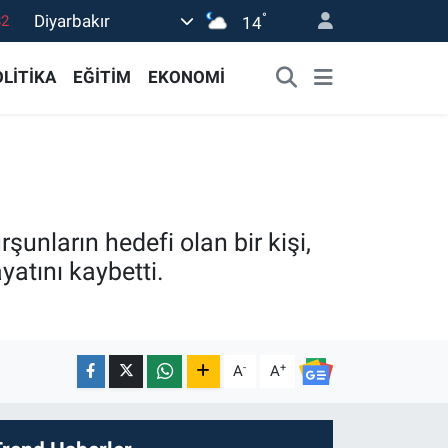
°
82
Diyarbakır
14
02
LİTİKA
EĞİTİM
EKONOMİ
19
18
19
0
şunların hedefi olan bir kişi,
atını kaybetti.
-
+
A
A