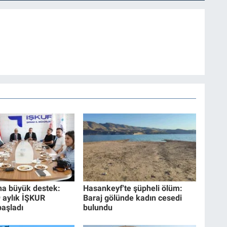
na büyük destek:
Hasankeyf'te şüpheli ölüm:
9 aylık İŞKUR
Baraj gölünde kadın cesedi
başladı
bulundu