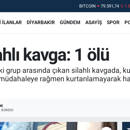
BITCOIN
79.591,74
%-1.
DOLAR
45,43620
%0.
 İLANLAR
DİYARBAKIR
GÜNDEM
ASAYİŞ
SPOR
PO
EURO
53,38690
%0.
STERLİN
61,60380
%0.
hlı kavga: 1 ölü
G.ALTIN
6862,09000
%0.
BİST100
14.598,00
%
i grup arasında çıkan silahlı kavgada, kur
n müdahaleye rağmen kurtarılamayarak hay
DK
 SÜRESI