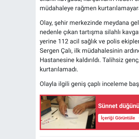
müdahaleye rağmen kurtarılamayarak
Olay, şehir merkezinde meydana geld
nedenle çıkan tartışma silahlı kavg
yerine 112 acil sağlık ve polis ekiple
Sergen Çalı, ilk müdahalesinin ard
Hastanesine kaldırıldı. Talihsiz ge
kurtarılamadı.
Olayla ilgili geniş çaplı inceleme başl
Sünnet düğün
İçeriği Görüntüle