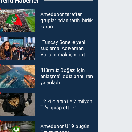
Trend Haberler
Amedspor taraftar
gruplarından tarihi birlik
kararı
‘ Tuncay Sonel'e yeni
suçlama: Adıyaman
Valisi olmak için bot
hesaplar kullanıldı
"Hürmüz Boğazı için
anlaşma" iddialarını İran
yalanladı
12 kilo altın ile 2 milyon
TL’yi gasp ettiler
Amedspor U19 bugün