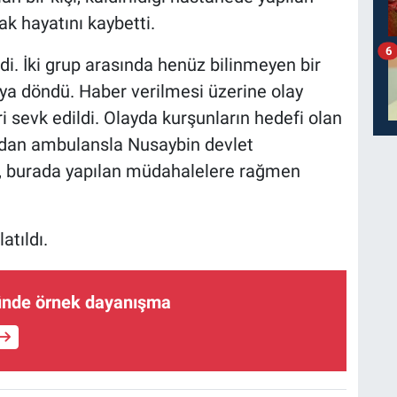
 hayatını kaybetti.
6
i. İki grup arasında henüz bilinmeyen bir
aya döndü. Haber verilmesi üzerine olay
ri sevk edildi. Olayda kurşunların hedefi olan
ından ambulansla Nusaybin devlet
nç, burada yapılan müdahalelere rağmen
atıldı.
ünde örnek dayanışma