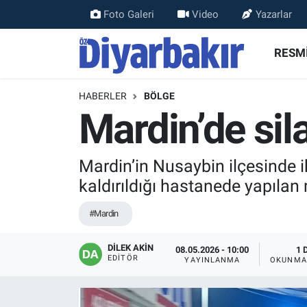
Foto Galeri
Video
Yazarlar
RESMİ İLANLAR
Nöbetçi Eczaneler
RESMİ
ASAYİŞ
Hava Durumu
HABERLER
BÖLGE
Mardin’de sila
DİYARBAKIR
Namaz Vakitleri
EKONOMİ
Trafik Durumu
Mardin’in Nusaybin ilçesinde ik
kaldırıldığı hastanede yapıla
GÜNDEM
Süper Lig Puan Durumu ve Fikstür
#Mardin
BÖLGE
Tüm Manşetler
DİLEK AKİN
08.05.2026 - 10:00
1 
EDITÖR
DÜNYA
Son Dakika Haberleri
YAYINLANMA
OKUNMA
KÜLTÜR SANAT
Haber Arşivi