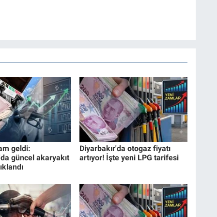
am geldi:
Diyarbakır'da otogaz fiyatı
'da güncel akaryakıt
artıyor! İşte yeni LPG tarifesi
çıklandı