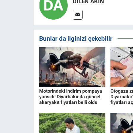
DİLEK AKİN
Bunlar da ilginizi çekebilir
Motorindeki indirim pompaya
Otogaza z
yansıdı! Diyarbakır'da güncel
Diyarbakır
akaryakıt fiyatları belli oldu
fiyatları a