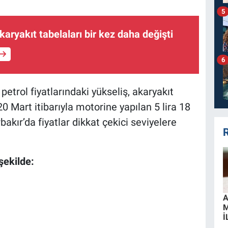
5
karyakıt tabelaları bir kez daha değişti
6
petrol fiyatlarındaki yükseliş, akaryakıt
 Mart itibarıyla motorine yapılan 5 lira 18
bakır’da fiyatlar dikkat çekici seviyelere
R
şekilde:
A
İ