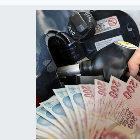
EĞİTİM
ÖZEL HABER
POLİTİKA
SAĞLIK
SPOR
TEKNOLOJİ