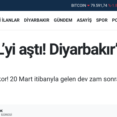
BITCOIN
79.591,74
%-1.
DOLAR
45,43620
%0.
 İLANLAR
DİYARBAKIR
GÜNDEM
ASAYİŞ
SPOR
PO
EURO
53,38690
%0.
STERLİN
61,60380
%0.
yi aştı! Diyarbakır’
G.ALTIN
6862,09000
%0.
BİST100
14.598,00
%
ekor! 20 Mart itibarıyla gelen dev zam sonr
DK
 SÜRESI