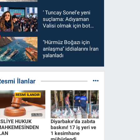
‘ Tuncay Sonel'e yeni
suçlama: Adıyaman
Valisi olmak için bot
hesaplar kullanıldı
"Hürmüz Boğazı için
anlaşma" iddialarını İran
yalanladı
esmi İlanlar
RESMİ İLANDIR
SLİYE HUKUK
Diyarbakır'da zabıta
MAHKEMESİNDEN
baskını! 17 iş yeri ve
LAN
1 kesimhane
mühürlendi