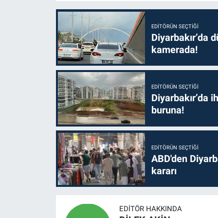
EDITÖRÜN SEÇTIĞI
Diyarbakır’da dü
kamerada!
EDITÖRÜN SEÇTIĞI
Diyarbakır’da i
buruna!
EDITÖRÜN SEÇTIĞI
ABD'den Diyarba
kararı
EDITÖR HAKKINDA