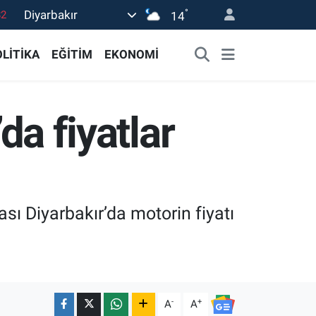
°
Diyarbakır
82
14
02
LİTİKA
EĞİTİM
EKONOMİ
19
18
da fiyatlar
19
0
ası Diyarbakır’da motorin fiyatı
-
+
A
A