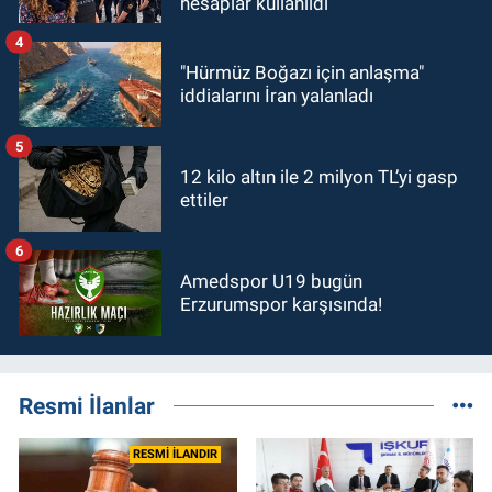
hesaplar kullanıldı
4
"Hürmüz Boğazı için anlaşma"
iddialarını İran yalanladı
5
12 kilo altın ile 2 milyon TL’yi gasp
ettiler
6
Amedspor U19 bugün
Erzurumspor karşısında!
Resmi İlanlar
RESMİ İLANDIR