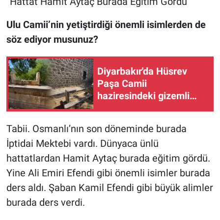
“Hattat Hamit Aytaç Burada Eğitim Gördü”
Ulu Camii’nin yetiştirdiği önemli isimlerden de
söz ediyor musunuz?
Diyarbakır'da Hüsrev
Paşa Camii
haziresindeki gizemli
mezar Kara Hoca'ya mı
ait?
Tabii. Osmanlı’nın son döneminde burada
İptidai Mektebi vardı. Dünyaca ünlü
hattatlardan Hamit Aytaç burada eğitim gördü.
Yine Ali Emiri Efendi gibi önemli isimler burada
ders aldı. Şaban Kamil Efendi gibi büyük alimler
burada ders verdi.