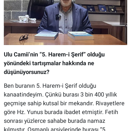
Ulu Camii’nin “5. Harem-i Şerif” olduğu
yönündeki tartışmalar hakkında ne
düşünüyorsunuz?
Ben buranın 5. Harem-i Şerif olduğu
kanaatindeyim. Çünkü burası 3 bin 400 yıllık
geçmişe sahip kutsal bir mekandır. Rivayetlere
göre Hz. Yunus burada ibadet etmiştir. Fetih
sonrası yüzlerce sahabe burada namaz
kılmıştır. Osmanlı arşivlerinde burası “5.