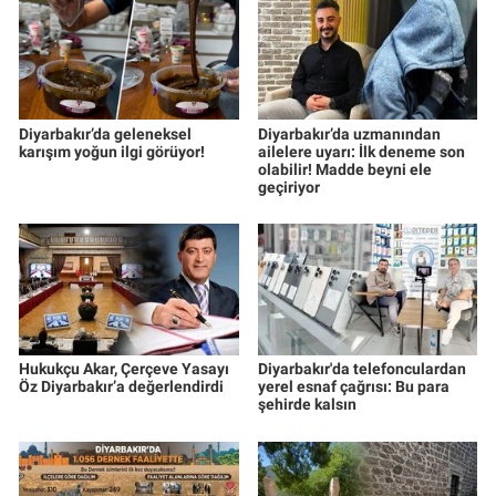
Diyarbakır’da geleneksel
Diyarbakır’da uzmanından
karışım yoğun ilgi görüyor!
ailelere uyarı: İlk deneme son
olabilir! Madde beyni ele
geçiriyor
Hukukçu Akar, Çerçeve Yasayı
Diyarbakır'da telefonculardan
Öz Diyarbakır’a değerlendirdi
yerel esnaf çağrısı: Bu para
şehirde kalsın