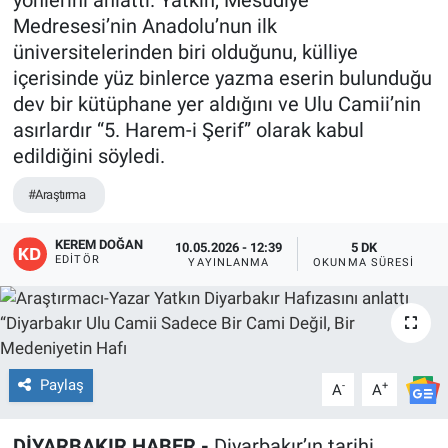
Medresesi’nin Anadolu’nun ilk
EĞİTİM
üniversitelerinden biri olduğunu, külliye
içerisinde yüz binlerce yazma eserin bulunduğu
ÖZEL HABER
dev bir kütüphane yer aldığını ve Ulu Camii’nin
asırlardır “5. Harem-i Şerif” olarak kabul
POLİTİKA
edildiğini söyledi.
SAĞLIK
#Araştırma
SPOR
KEREM DOĞAN
10.05.2026 - 12:39
5 DK
EDITÖR
YAYINLANMA
OKUNMA SÜRESI
TEKNOLOJİ
Paylaş
-
+
A
A
DİYARBAKIR HABER -
Diyarbakır’ın tarihi,