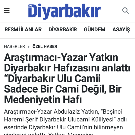
RESMİ İLANLAR
Nöbetçi Eczaneler
RESMİ İLANLAR
DİYARBAKIR
GÜNDEM
ASAYİŞ
ASAYİŞ
Hava Durumu
HABERLER
ÖZEL HABER
DİYARBAKIR
Namaz Vakitleri
Araştırmacı-Yazar Yatkın
Diyarbakır Hafızasını anlattı
EKONOMİ
Trafik Durumu
“Diyarbakır Ulu Camii
GÜNDEM
Süper Lig Puan Durumu ve Fikstür
Sadece Bir Cami Değil, Bir
Medeniyetin Hafı
BÖLGE
Tüm Manşetler
Araştırmacı-Yazar Abdulaziz Yatkın, “Beşinci
DÜNYA
Son Dakika Haberleri
Haremi Şerif Diyarbekir Ulucami Külliyesi” adlı
eserinde Diyarbakır Ulu Camii’nin bilinmeyen
KÜLTÜR SANAT
Haber Arşivi
yönlerini anlattı. Yatkın, Mesudiye