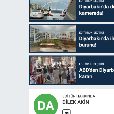
EDITÖRÜN SEÇTIĞI
Diyarbakır’da dü
kamerada!
EDITÖRÜN SEÇTIĞI
Diyarbakır’da i
buruna!
EDITÖRÜN SEÇTIĞI
ABD'den Diyarba
kararı
EDITÖR HAKKINDA
DİLEK AKİN