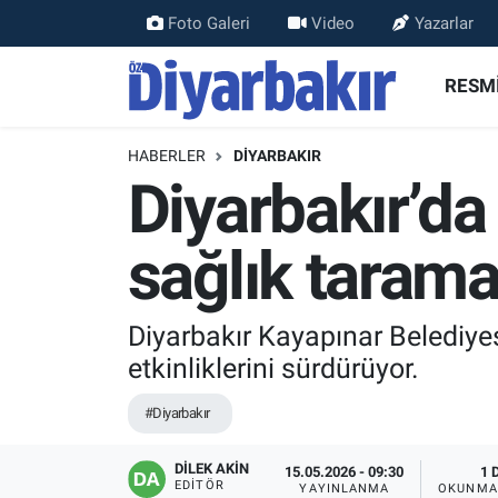
Foto Galeri
Video
Yazarlar
RESMİ İLANLAR
Nöbetçi Eczaneler
RESMİ
ASAYİŞ
Hava Durumu
HABERLER
DİYARBAKIR
Diyarbakır’d
DİYARBAKIR
Namaz Vakitleri
sağlık tarama
EKONOMİ
Trafik Durumu
GÜNDEM
Süper Lig Puan Durumu ve Fikstür
Diyarbakır Kayapınar Belediyes
etkinliklerini sürdürüyor.
BÖLGE
Tüm Manşetler
#Diyarbakır
DÜNYA
Son Dakika Haberleri
DİLEK AKİN
15.05.2026 - 09:30
1 
KÜLTÜR SANAT
Haber Arşivi
EDITÖR
YAYINLANMA
OKUNMA