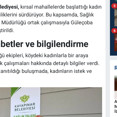
ediyesi,
kırsal mahallelerde başlattığı kadın
5
liklerini sürdürüyor. Bu kapsamda, Sağlık
ar Müdürlüğü ortak çalışmasıyla Güleçoba
irildi.
6
hbetler ve bilgilendirme
ğü ekipleri, köydeki kadınlarla bir araya
k çalışmaları hakkında detaylı bilgiler verdi.
R
anıtıldığı buluşmada, kadınların istek ve
A
İ