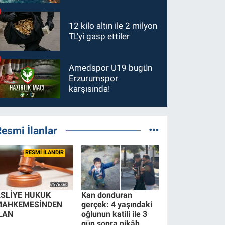
12 kilo altın ile 2 milyon
TL’yi gasp ettiler
Amedspor U19 bugün
Erzurumspor
karşısında!
esmi İlanlar
RESMİ İLANDIR
SLİYE HUKUK
Kan donduran
MAHKEMESİNDEN
gerçek: 4 yaşındaki
LAN
oğlunun katili ile 3
gün sonra nikâh