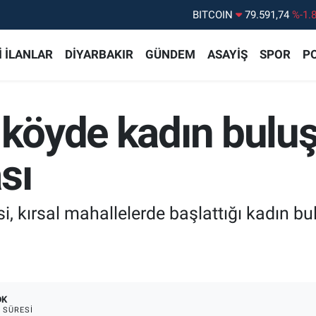
DOLAR
45,43620
%0.
EURO
53,38690
%0.
 İLANLAR
DİYARBAKIR
GÜNDEM
ASAYİŞ
SPOR
PO
STERLİN
61,60380
%0.
G.ALTIN
6862,09000
%0.
a köyde kadın bulu
BİST100
14.598,00
%
BITCOIN
79.591,74
%-1.
sı
i, kırsal mahallelerde başlattığı kadın b
DK
 SÜRESI