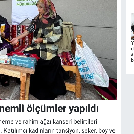
Y
d
a
b
nemli ölçümler yapıldı
meme ve rahim ağzı kanseri belirtileri
 Katılımcı kadınların tansiyon, şeker, boy ve