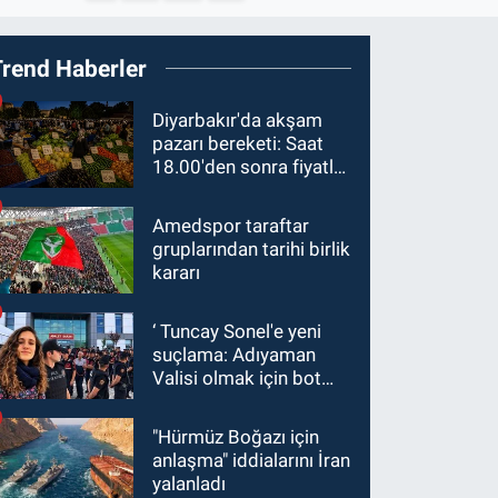
Trend Haberler
Diyarbakır'da akşam
pazarı bereketi: Saat
18.00'den sonra fiyatlar
yarıya düştü
Amedspor taraftar
gruplarından tarihi birlik
kararı
‘ Tuncay Sonel'e yeni
suçlama: Adıyaman
Valisi olmak için bot
hesaplar kullanıldı
"Hürmüz Boğazı için
anlaşma" iddialarını İran
yalanladı