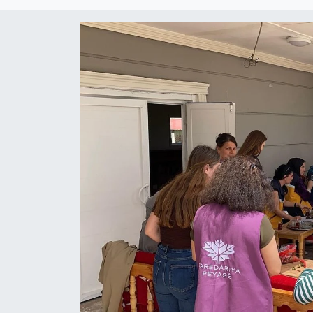
EĞİTİM
ÖZEL HABER
POLİTİKA
SAĞLIK
SPOR
TEKNOLOJİ