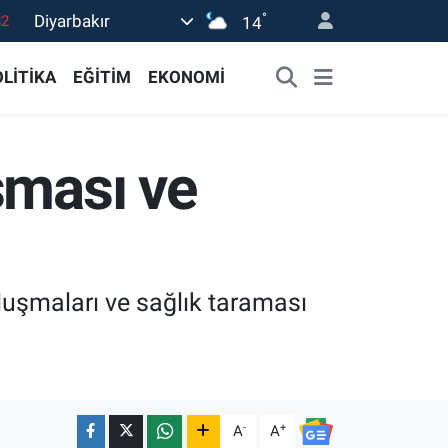
°
Diyarbakır
02
14
19
LİTİKA
EĞİTİM
EKONOMİ
18
19
şması ve
0
82
uluşmaları ve sağlık taraması
-
+
A
A