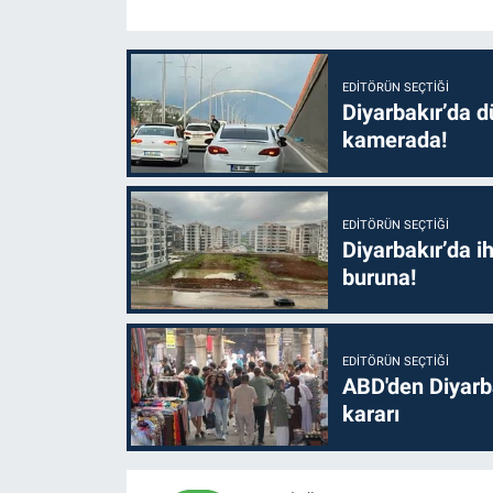
EDITÖRÜN SEÇTIĞI
Diyarbakır’da dü
kamerada!
EDITÖRÜN SEÇTIĞI
Diyarbakır’da i
buruna!
EDITÖRÜN SEÇTIĞI
ABD'den Diyarba
kararı