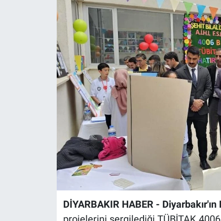
EĞİTİM
ÖZEL HABER
POLİTİKA
SAĞLIK
SPOR
TEKNOLOJİ
DİYARBAKIR HABER - Diyarbakır'ın 
projelerini sergilediği TÜBİTAK 4006–