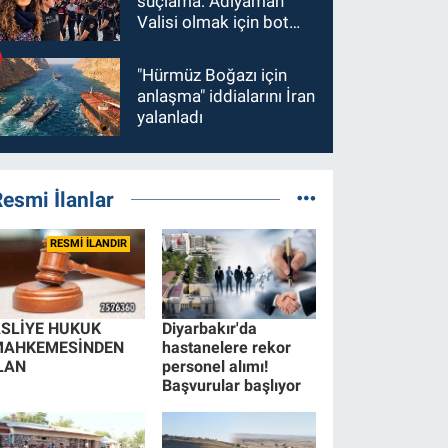
suçlama: Adıyaman
Valisi olmak için bot
hesaplar kullanıldı
"Hürmüz Boğazı için
anlaşma" iddialarını İran
yalanladı
esmi İlanlar
RESMİ İLANDIR
SLİYE HUKUK
Diyarbakır'da
MAHKEMESİNDEN
hastanelere rekor
LAN
personel alımı!
Başvurular başlıyor