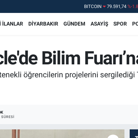
DOLAR
45,43620
%0.
EURO
53,38690
%0.
 İLANLAR
DİYARBAKIR
GÜNDEM
ASAYİŞ
SPOR
PO
STERLİN
61,60380
%0.
G.ALTIN
6862,09000
%0.
le'de Bilim Fuarı’n
BİST100
14.598,00
%
etenekli öğrencilerin projelerini sergiled
DK
 SÜRESI