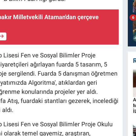
bakır Milletvekili Ataman'dan çerçeve
6
 Lisesi Fen ve Sosyal Bilimler Proje
R
yaretçileri ağırlayan fuarda 5 tasarım, 5
oje sergilendi. Fuarda 5 danışman öğretmen
yatımızda Algoritma', atıklardan geri
renme konularında projeler yer aldı.
A
tış, fuardaki stantları gezerek, incelediği
 aldı.
İ
 Lisesi Fen ve Sosyal Bilimler Proje Okulu
 olarak temel gayemiz, araştıran,