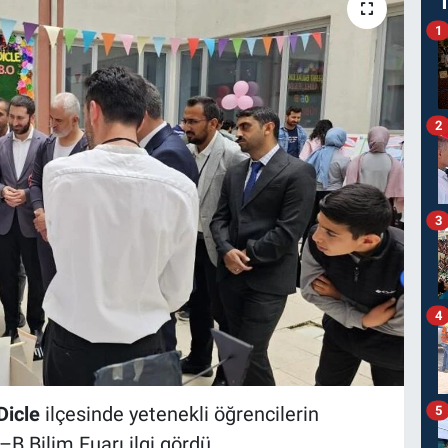
1
2
3
4
Dicle
ilçesinde yetenekli öğrencilerin
5
B Bilim Fuarı ilgi gördü.