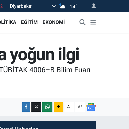
°
Diyarbakır
14
02
19
LİTİKA
EĞİTİM
EKONOMİ
18
19
a yoğun ilgi
0
iği TÜBİTAK 4006–B Bilim Fuarı
-
+
A
A