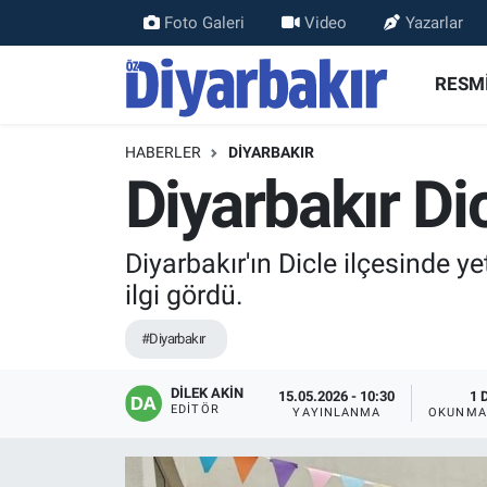
Foto Galeri
Video
Yazarlar
RESMİ İLANLAR
Nöbetçi Eczaneler
RESMİ
ASAYİŞ
Hava Durumu
HABERLER
DİYARBAKIR
Diyarbakır Dic
DİYARBAKIR
Namaz Vakitleri
EKONOMİ
Trafik Durumu
Diyarbakır'ın Dicle ilçesinde y
ilgi gördü.
GÜNDEM
Süper Lig Puan Durumu ve Fikstür
#Diyarbakır
BÖLGE
Tüm Manşetler
DİLEK AKİN
15.05.2026 - 10:30
1 
EDITÖR
DÜNYA
Son Dakika Haberleri
YAYINLANMA
OKUNMA
KÜLTÜR SANAT
Haber Arşivi