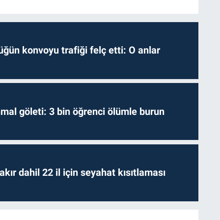
ğün konvoyu trafiği felç etti: O anlar
hmal göleti: 3 bin öğrenci ölümle burun
kır dahil 22 il için seyahat kısıtlaması