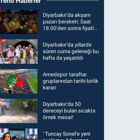
Trend Haberler
Diyarbakır'da akşam
pazarı bereketi: Saat
18.00'den sonra fiyatlar
yarıya düştü
Diyarbakır’da yıllardır
süren cuma geleneği bu
hafta da yaşatıldı
Amedspor taraftar
gruplarından tarihi birlik
kararı
Diyarbakır’da 50
dereceyi bulan sıcakta
örnek mesai!
‘ Tuncay Sonel'e yeni