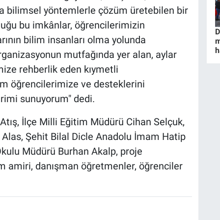
a bilimsel yöntemlerle çözüm üretebilen bir
duğu bu imkânlar, öğrencilerimizin
D
arının bilim insanları olma yolunda
m
h
rganizasyonun mutfağında yer alan, aylar
mize rehberlik eden kıymetli
m öğrencilerimize ve desteklerini
erimi sunuyorum" dedi.
tış, İlçe Milli Eğitim Müdürü Cihan Selçuk,
 Alas, Şehit Bilal Dicle Anadolu İmam Hatip
 Okulu Müdürü Burhan Akalp, proje
um amiri, danışman öğretmenler, öğrenciler