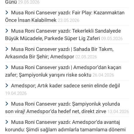
Günü
29.05.2026
Musa Roni Cansever yazdı: Fair Play: Kazanmaktan
Önce İnsan Kalabilmek
23.05.2026
Musa Roni Cansever yazdı: Tekerlekli Sandalyede
Büyük Mücadele, Parkede Süper Lig Zaferi
09.05.2026
Musa Roni Cansever yazdı | Sahada Bir Takım,
Arkasında Bir Şehir; Amedspor
02.05.2026
Musa Roni Cansever yazdı | Amedspor’dan kaçan
zafer; Şampiyonluk yarışını riske soktu
26.04.2026
Amedspor; Artık kader sadece senin elinde değil
19.04.2026
Musa Roni Cansever yazdı: Şampiyonluk yolunda
son viraj! Amedspor’da hedef net, direkt zirve
13.04.2026
Musa Roni Cansever yazdı: Amedspor’da avantaj
korundu: Şimdi sağlam adımlarla tamamlama dönemi