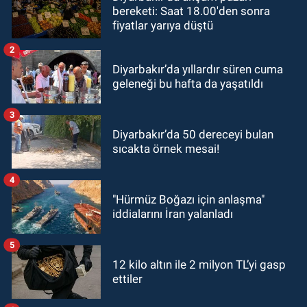
bereketi: Saat 18.00'den sonra
fiyatlar yarıya düştü
2
Diyarbakır’da yıllardır süren cuma
geleneği bu hafta da yaşatıldı
3
Diyarbakır’da 50 dereceyi bulan
sıcakta örnek mesai!
4
"Hürmüz Boğazı için anlaşma"
iddialarını İran yalanladı
5
12 kilo altın ile 2 milyon TL’yi gasp
ettiler