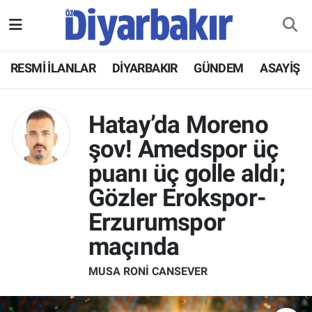
RESMİ İLANLAR
Nöbetçi Eczaneler
RESMİ İLANLAR
DİYARBAKIR
GÜNDEM
ASAYİŞ
ASAYİŞ
Hava Durumu
Hatay’da Moreno
DİYARBAKIR
Namaz Vakitleri
şov! Amedspor üç
EKONOMİ
Trafik Durumu
puanı üç golle aldı;
Gözler Erokspor-
GÜNDEM
Süper Lig Puan Durumu ve Fikstür
Erzurumspor
BÖLGE
Tüm Manşetler
maçında
DÜNYA
Son Dakika Haberleri
MUSA RONI CANSEVER
KÜLTÜR SANAT
Haber Arşivi