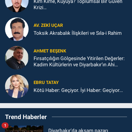
Kim Kime, Kuyuya? Toplumsal Bir Güven
Krizi…
AV. ZEKI UÇAR
Toksik Akrabalık İlişkileri ve Sıla-i Rahim
AHMET BEŞENK
Fırsatçılığın Gölgesinde Yitirilen Değerler:
Kadim Kültürlerin ve Diyarbakır’ın Ahi
Ahlakından Sapması
EBRU TATAY
Kötü Haber: Geçiyor. İyi Haber: Geçiyor...
Trend Haberler
1
Diyarbakır'da akşam pazarı