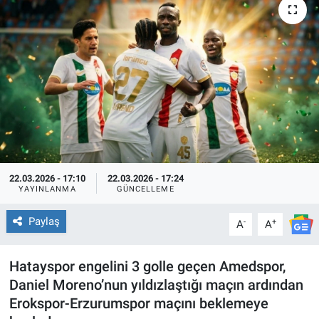
EĞİTİM
ÖZEL HABER
POLİTİKA
SAĞLIK
SPOR
22.03.2026 - 17:10
22.03.2026 - 17:24
YAYINLANMA
GÜNCELLEME
TEKNOLOJİ
Paylaş
-
+
A
A
Hatayspor engelini 3 golle geçen Amedspor,
Daniel Moreno’nun yıldızlaştığı maçın ardından
Erokspor-Erzurumspor maçını beklemeye