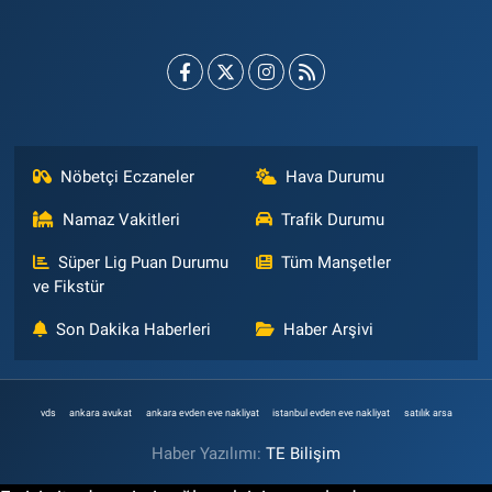
Nöbetçi Eczaneler
Hava Durumu
Namaz Vakitleri
Trafik Durumu
Süper Lig Puan Durumu
Tüm Manşetler
ve Fikstür
Son Dakika Haberleri
Haber Arşivi
vds
ankara avukat
ankara evden eve nakliyat
istanbul evden eve nakliyat
satılık arsa
Haber Yazılımı:
TE Bilişim