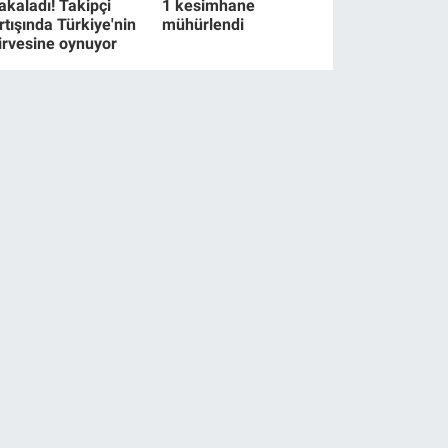
akaladı! Takipçi
1 kesimhane
rtışında Türkiye'nin
mühürlendi
irvesine oynuyor