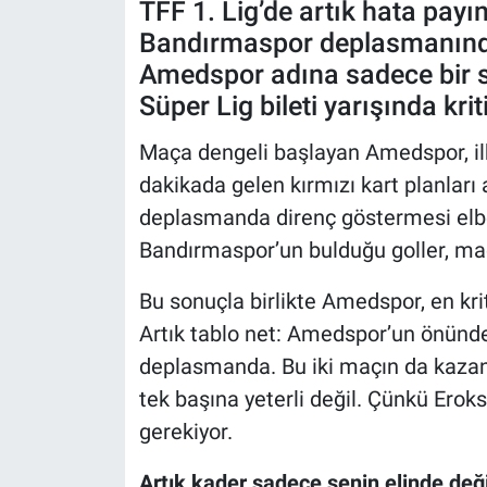
TFF 1. Lig’de artık hata payını
Bandırmaspor deplasmanında 
Amedspor adına sadece bir 
Süper Lig bileti yarışında krit
Maça dengeli başlayan Amedspor, ilk
dakikada gelen kırmızı kart planları a
deplasmanda direnç göstermesi elbet
Bandırmaspor’un bulduğu goller, maçı
Bu sonuçla birlikte Amedspor, en krit
Artık tablo net: Amedspor’un önünde 
deplasmanda. Bu iki maçın da kazanı
tek başına yeterli değil. Çünkü Ero
gerekiyor.
Artık kader sadece senin elinde deği