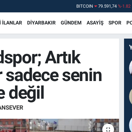
DOLAR
45,43620
%0.02
EURO
53,38690
%0.19
 İLANLAR
DİYARBAKIR
GÜNDEM
ASAYİŞ
SPOR
PO
STERLİN
61,60380
%0.18
G.ALTIN
6862,09000
%0.19
BİST100
14.598,00
%0
spor; Artık
BITCOIN
79.591,74
%-1.82
 sadece senin
e değil
ANSEVER