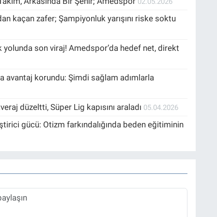
 Takım, Arkasında Bir Şehir; Amedspor
02.05.2026
n kaçan zafer; Şampiyonluk yarışını riske soktu
yolunda son viraj! Amedspor’da hedef net, direkt
 avantaj korundu: Şimdi sağlam adımlarla
aj düzeltti, Süper Lig kapısını araladı
05.04.2026
tirici gücü: Otizm farkındalığında beden eğitiminin