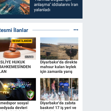
anlaşma" iddialarını İran
yalanladı
esmi İlanlar
RESMİ İLANDIR
SLİYE HUKUK
Diyarbakır'da direkte
MAHKEMESİNDEN
mahsur kalan leylek
LAN
için zamanla yarış
medspor sosyal
Diyarbakır'da zabıta
edyada devleri
baskını! 17 iş yeri ve