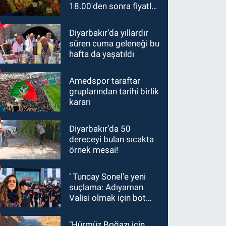
18.00'den sonra fiyatlar
yarıya düştü
Diyarbakır’da yıllardır
süren cuma geleneği bu
hafta da yaşatıldı
Amedspor taraftar
gruplarından tarihi birlik
kararı
Diyarbakır’da 50
dereceyi bulan sıcakta
örnek mesai!
‘ Tuncay Sonel'e yeni
suçlama: Adıyaman
Valisi olmak için bot
hesaplar kullanıldı
"Hürmüz Boğazı için