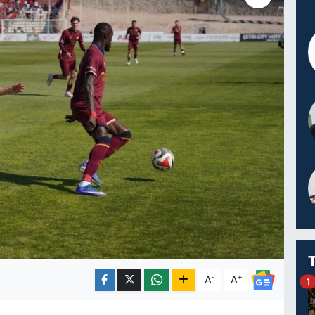
-
+
A
A
1