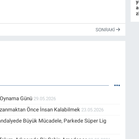
y
a
z
SONRAKI
n Oynama Günü
29.05.2026
Kazanmaktan Önce İnsan Kalabilmek
23.05.2026
Sandalyede Büyük Mücadele, Parkede Süper Lig