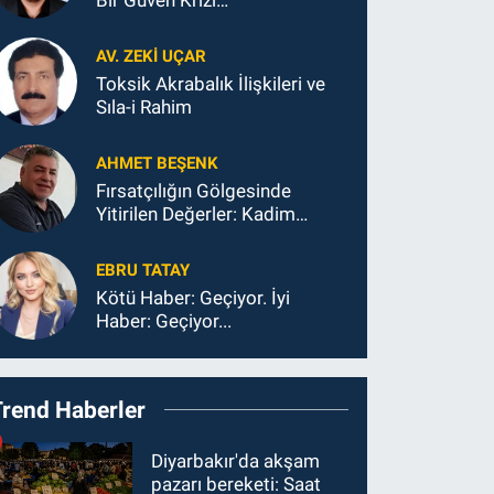
AV. ZEKI UÇAR
Toksik Akrabalık İlişkileri ve
Sıla-i Rahim
AHMET BEŞENK
Fırsatçılığın Gölgesinde
Yitirilen Değerler: Kadim
Kültürlerin ve Diyarbakır’ın Ahi
Ahlakından Sapması
EBRU TATAY
Kötü Haber: Geçiyor. İyi
Haber: Geçiyor...
Trend Haberler
Diyarbakır'da akşam
pazarı bereketi: Saat