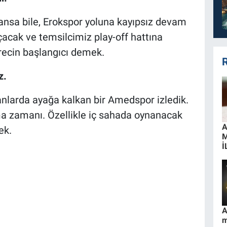
ansa bile, Erokspor yoluna kayıpsız devam
acak ve temsilcimiz play-off hattına
ürecin başlangıcı demek.
R
z.
nlarda ayağa kalkan bir Amedspor izledik.
ma zamanı. Özellikle iç sahada oynanacak
A
ek.
İ
A
m