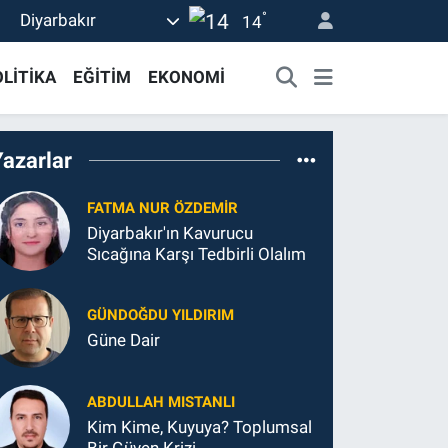
°
Diyarbakır
14
LİTİKA
EĞİTİM
EKONOMİ
Yazarlar
FATMA NUR ÖZDEMIR
Diyarbakır'ın Kavurucu
Sıcağına Karşı Tedbirli Olalım
GÜNDOĞDU YILDIRIM
Güne Dair
ABDULLAH MISTANLI
Kim Kime, Kuyuya? Toplumsal
Bir Güven Krizi…