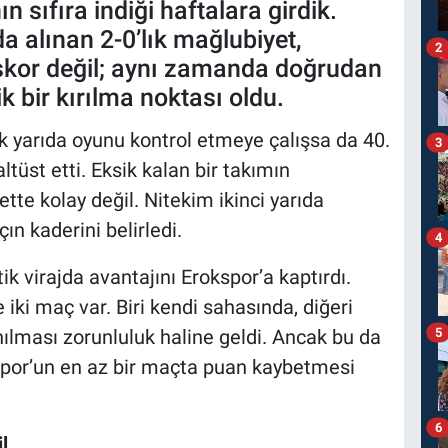
n sıfıra indiği haftalara girdik.
alınan 2-0’lık mağlubiyet,
2
skor değil; aynı zamanda doğrudan
ik bir kırılma noktası oldu.
 yarıda oyunu kontrol etmeye çalışsa da 40.
3
ltüst etti. Eksik kalan bir takımın
te kolay değil. Nitekim ikinci yarıda
n kaderini belirledi.
4
ik virajda avantajını Erokspor’a kaptırdı.
iki maç var. Biri kendi sahasında, diğeri
lması zorunluluk haline geldi. Ancak bu da
5
kspor’un en az bir maçta puan kaybetmesi
6
l.