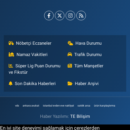
Nöbetçi Eczaneler
Hava Durumu
Namaz Vakitleri
Trafik Durumu
Süper Lig Puan Durumu
Tüm Manşetler
ve Fikstür
Son Dakika Haberleri
Haber Arşivi
vds
ankara avukat
istanbul evden eve nakliyat
satılık arsa
ürün karşılaştırma
Haber Yazılımı:
TE Bilişim
En iyi site deneyimi sağlamak için çerezlerden