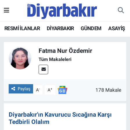
RESMİ İLANLAR
Nöbetçi Eczaneler
RESMİ İLANLAR
DİYARBAKIR
GÜNDEM
ASAYİŞ
ASAYİŞ
Hava Durumu
Fatma Nur Özdemir
DİYARBAKIR
Namaz Vakitleri
Tüm Makaleleri
EKONOMİ
Trafik Durumu
GÜNDEM
Süper Lig Puan Durumu ve Fikstür
Paylaş
-
+
178 Makale
A
A
BÖLGE
Tüm Manşetler
DÜNYA
Son Dakika Haberleri
Diyarbakır'ın Kavurucu Sıcağına Karşı
Tedbirli Olalım
KÜLTÜR SANAT
Haber Arşivi