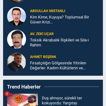
ABDULLAH MISTANLI
Kim Kime, Kuyuya? Toplumsal Bir
Güven Krizi…
AV. ZEKI UÇAR
Toksik Akrabalık İlişkileri ve Sıla-i
Rahim
AHMET BEŞENK
Fırsatçılığın Gölgesinde Yitirilen
Değerler: Kadim Kültürlerin ve
Diyarbakır’ın Ahi Ahlakından Sapması
Trend Haberler
1
Duş almıyor, sürekli ter
kokuyordu: Yargıtay