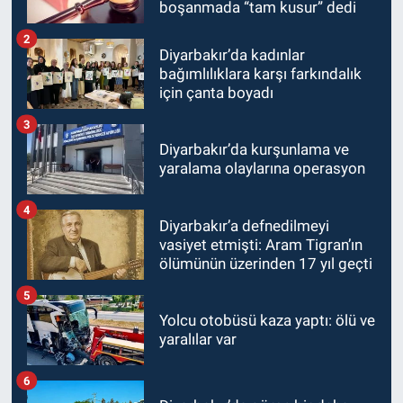
boşanmada “tam kusur” dedi
2
Diyarbakır’da kadınlar
bağımlılıklara karşı farkındalık
için çanta boyadı
3
Diyarbakır’da kurşunlama ve
yaralama olaylarına operasyon
4
Diyarbakır’a defnedilmeyi
vasiyet etmişti: Aram Tigran’ın
ölümünün üzerinden 17 yıl geçti
5
Yolcu otobüsü kaza yaptı: ölü ve
yaralılar var
6