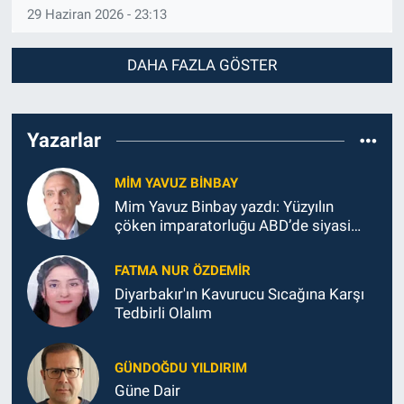
29 Haziran 2026 - 23:13
DAHA FAZLA GÖSTER
Yazarlar
MIM YAVUZ BINBAY
Mim Yavuz Binbay yazdı: Yüzyılın
çöken imparatorluḡu ABD’de siyasi
durum
FATMA NUR ÖZDEMIR
Diyarbakır'ın Kavurucu Sıcağına Karşı
Tedbirli Olalım
GÜNDOĞDU YILDIRIM
Güne Dair