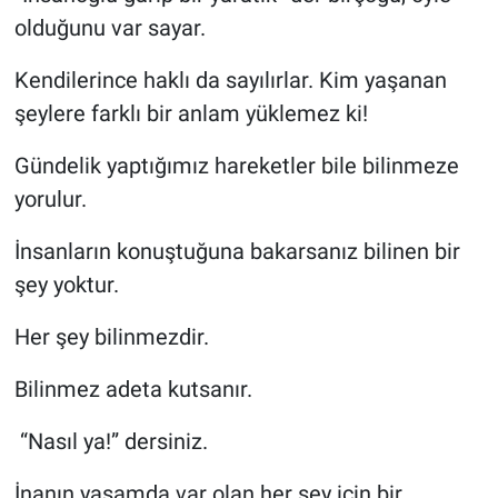
olduğunu var sayar.
EĞİTİM
Kendilerince haklı da sayılırlar. Kim yaşanan
ÖZEL HABER
şeylere farklı bir anlam yüklemez ki!
POLİTİKA
Gündelik yaptığımız hareketler bile bilinmeze
yorulur.
SAĞLIK
İnsanların konuştuğuna bakarsanız bilinen bir
SPOR
şey yoktur.
TEKNOLOJİ
Her şey bilinmezdir.
Bilinmez adeta kutsanır.
“Nasıl ya!” dersiniz.
İnanın yaşamda var olan her şey için bir