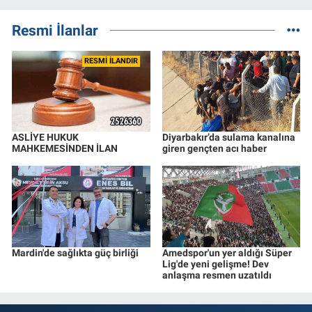
Resmi İlanlar
RESMİ İLANDIR
ASLİYE HUKUK
Diyarbakır’da sulama kanalına
MAHKEMESİNDEN İLAN
giren gençten acı haber
Mardin'de sağlıkta güç birliği
Amedspor'un yer aldığı Süper
Lig'de yeni gelişme! Dev
anlaşma resmen uzatıldı