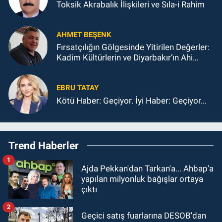
Toksik Akrabalık İlişkileri ve Sıla-i Rahim
AHMET BEŞENK
Fırsatçılığın Gölgesinde Yitirilen Değerler:
Kadim Kültürlerin ve Diyarbakır’ın Ahi
Ahlakından Sapması
EBRU TATAY
Kötü Haber: Geçiyor. İyi Haber: Geçiyor...
Trend Haberler
1
Ajda Pekkan'dan Tarkan'a... Ahbap'a
yapılan milyonluk bağışlar ortaya
çıktı
2
Geçici satış fuarlarına DESOB'dan