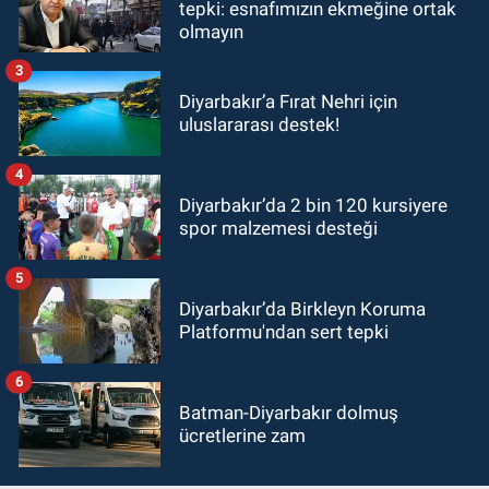
tepki: esnafımızın ekmeğine ortak
olmayın
3
Diyarbakır’a Fırat Nehri için
uluslararası destek!
4
Diyarbakır’da 2 bin 120 kursiyere
spor malzemesi desteği
5
Diyarbakır’da Birkleyn Koruma
Platformu'ndan sert tepki
6
Batman-Diyarbakır dolmuş
ücretlerine zam