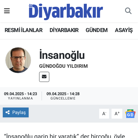
RESMİ İLANLAR
Nöbetçi Eczaneler
RESMİ İLANLAR
DİYARBAKIR
GÜNDEM
ASAYİŞ
ASAYİŞ
Hava Durumu
İnsanoğlu
DİYARBAKIR
Namaz Vakitleri
GÜNDOĞDU YILDIRIM
EKONOMİ
Trafik Durumu
GÜNDEM
Süper Lig Puan Durumu ve Fikstür
09.04.2025 - 14:23
09.04.2025 - 14:28
YAYINLANMA
GÜNCELLEME
BÖLGE
Tüm Manşetler
Paylaş
-
+
A
A
DÜNYA
Son Dakika Haberleri
KÜLTÜR SANAT
Haber Arşivi
“İnsanoğlu garip bir yaratık” der birçoğu, öyle