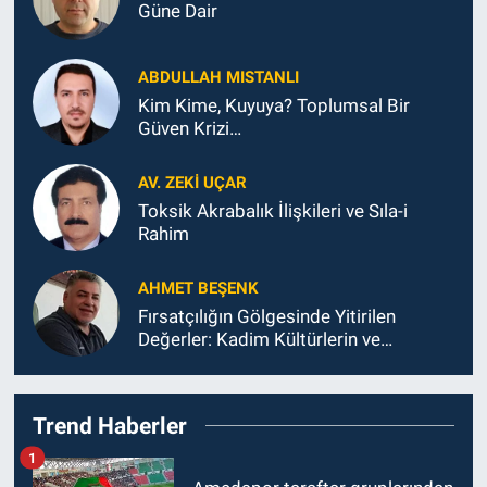
Güne Dair
ABDULLAH MISTANLI
Kim Kime, Kuyuya? Toplumsal Bir
Güven Krizi…
AV. ZEKI UÇAR
Toksik Akrabalık İlişkileri ve Sıla-i
Rahim
AHMET BEŞENK
Fırsatçılığın Gölgesinde Yitirilen
Değerler: Kadim Kültürlerin ve
Diyarbakır’ın Ahi Ahlakından Sapması
Trend Haberler
1