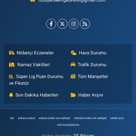
ozdiyarbakirgazetesi@gmail.com
Nöbetçi Eczaneler
Hava Durumu
Namaz Vakitleri
Trafik Durumu
Süper Lig Puan Durumu
Tüm Manşetler
ve Fikstür
Son Dakika Haberleri
Haber Arşivi
vds
ankara avukat
ankara evden eve nakliyat
istanbul evden eve nakliyat
satılık arsa
ürün karşılaştırma