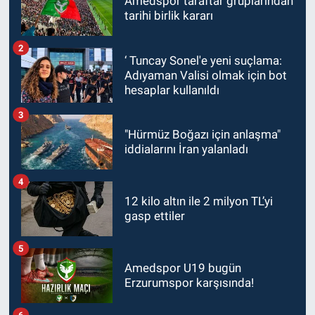
Amedspor taraftar gruplarından
tarihi birlik kararı
2
‘ Tuncay Sonel'e yeni suçlama:
Adıyaman Valisi olmak için bot
hesaplar kullanıldı
3
"Hürmüz Boğazı için anlaşma"
iddialarını İran yalanladı
4
12 kilo altın ile 2 milyon TL’yi
gasp ettiler
5
Amedspor U19 bugün
Erzurumspor karşısında!
6