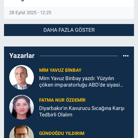
28 Eylül 2025 - 12:25
DAHA FAZLA GÖSTER
Yazarlar
MIM YAVUZ BINBAY
Mim Yavuz Binbay yazdı: Yüzyılın
çöken imparatorluḡu ABD’de siyasi
durum
FATMA NUR ÖZDEMIR
Diyarbakır'ın Kavurucu Sıcağına Karşı
Tedbirli Olalım
GÜNDOĞDU YILDIRIM