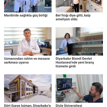
Mardin'de sağlıkta güç birliği
Bel fıtığı diye gitti, kalp
ameliyatı oldu
Uzmanından rahim ve mesane
Diyarbakır Bismil Devlet
sarkması uyarısı
Hastanesi'nde yeni branş
hizmete girdi
Dört ilçeye lojman, Diyarbakır'a
Dicle Üniversitesi