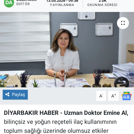
13.05.2026 - 09:36
2 DK
EDITÖR
YAYINLANMA
OKUNMA SÜRESI
EĞİTİM
ÖZEL HABER
POLİTİKA
SAĞLIK
SPOR
TEKNOLOJİ
Paylaş
-
+
A
A
DİYARBAKIR HABER - Uzman Doktor Emine Al,
bilinçsiz ve yoğun reçeteli ilaç kullanımının
toplum sağlığı üzerinde olumsuz etkiler