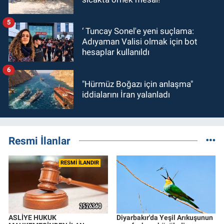
5
‘ Tuncay Sonel'e yeni suçlama:
Adıyaman Valisi olmak için bot
hesaplar kullanıldı
6
"Hürmüz Boğazı için anlaşma"
iddialarını İran yalanladı
Resmi İlanlar
RESMİ İLANDIR
ASLİYE HUKUK
Diyarbakır'da Yeşil Arıkuşunun