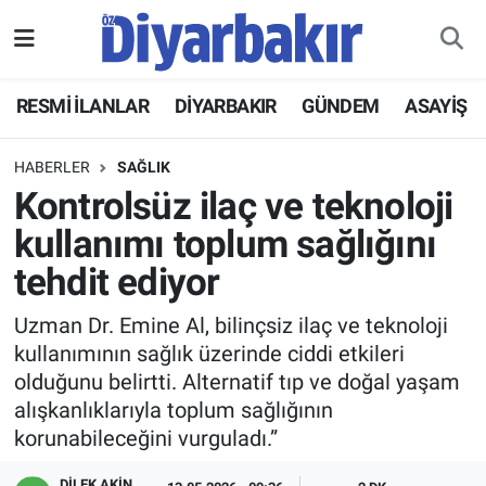
RESMİ İLANLAR
Nöbetçi Eczaneler
RESMİ İLANLAR
DİYARBAKIR
GÜNDEM
ASAYİŞ
ASAYİŞ
Hava Durumu
HABERLER
SAĞLIK
DİYARBAKIR
Namaz Vakitleri
Kontrolsüz ilaç ve teknoloji
kullanımı toplum sağlığını
EKONOMİ
Trafik Durumu
tehdit ediyor
GÜNDEM
Süper Lig Puan Durumu ve Fikstür
Uzman Dr. Emine Al, bilinçsiz ilaç ve teknoloji
kullanımının sağlık üzerinde ciddi etkileri
BÖLGE
Tüm Manşetler
olduğunu belirtti. Alternatif tıp ve doğal yaşam
alışkanlıklarıyla toplum sağlığının
DÜNYA
Son Dakika Haberleri
korunabileceğini vurguladı.”
KÜLTÜR SANAT
Haber Arşivi
DİLEK AKİN