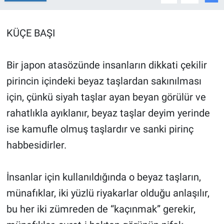
EĞİTİM
KÜÇE BAŞI
ÖZEL HABER
Bir japon atasözünde insanların dikkati çekilir
POLİTİKA
pirincin içindeki beyaz taşlardan sakınılması
SAĞLIK
için, çünkü siyah taşlar ayan beyan görülür ve
rahatlıkla ayıklanır, beyaz taşlar deyim yerinde
SPOR
ise kamufle olmuş taşlardır ve sanki pirinç
habbesidirler.
TEKNOLOJİ
İnsanlar için kullanıldığında o beyaz taşların,
münafıklar, iki yüzlü riyakarlar olduğu anlaşılır,
bu her iki zümreden de “kaçınmak” gerekir,