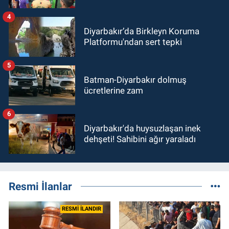
4
Diyarbakır’da Birkleyn Koruma
Platformu'ndan sert tepki
5
Batman-Diyarbakır dolmuş
ücretlerine zam
6
Diyarbakır'da huysuzlaşan inek
dehşeti! Sahibini ağır yaraladı
Resmi İlanlar
RESMİ İLANDIR