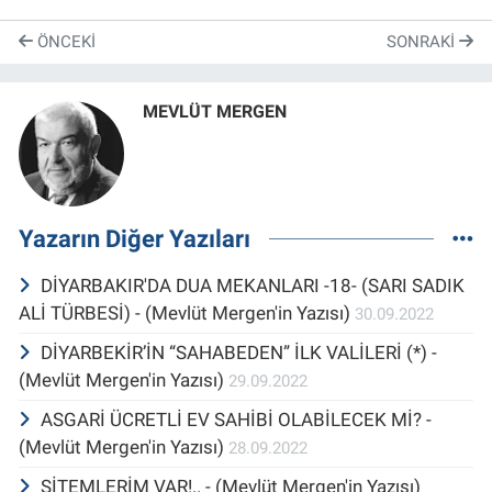
ÖNCEKI
SONRAKI
MEVLÜT MERGEN
Yazarın Diğer Yazıları
DİYARBAKIR'DA DUA MEKANLARI -18- (SARI SADIK
ALİ TÜRBESİ) - (Mevlüt Mergen'in Yazısı)
30.09.2022
DİYARBEKİR’İN “SAHABEDEN” İLK VALİLERİ (*) -
(Mevlüt Mergen'in Yazısı)
29.09.2022
ASGARİ ÜCRETLİ EV SAHİBİ OLABİLECEK Mİ? -
(Mevlüt Mergen'in Yazısı)
28.09.2022
SİTEMLERİM VAR!.. - (Mevlüt Mergen'in Yazısı)