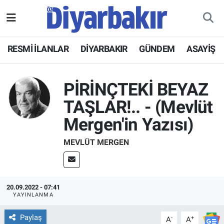
RESMİ İLANLAR
Nöbetçi Eczaneler
RESMİ İLANLAR
DİYARBAKIR
GÜNDEM
ASAYİŞ
ASAYİŞ
Hava Durumu
PİRİNÇTEKİ BEYAZ
DİYARBAKIR
Namaz Vakitleri
TAŞLAR!.. - (Mevlüt
EKONOMİ
Trafik Durumu
Mergen'in Yazısı)
GÜNDEM
Süper Lig Puan Durumu ve Fikstür
MEVLÜT MERGEN
BÖLGE
Tüm Manşetler
20.09.2022 - 07:41
DÜNYA
Son Dakika Haberleri
YAYINLANMA
KÜLTÜR SANAT
Haber Arşivi
Paylaş
-
+
A
A