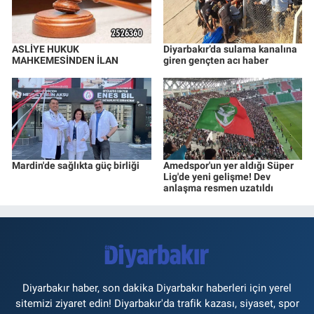
ASLİYE HUKUK
Diyarbakır’da sulama kanalına
MAHKEMESİNDEN İLAN
giren gençten acı haber
Mardin'de sağlıkta güç birliği
Amedspor'un yer aldığı Süper
Lig'de yeni gelişme! Dev
anlaşma resmen uzatıldı
Diyarbakır haber, son dakika Diyarbakır haberleri için yerel
sitemizi ziyaret edin! Diyarbakır'da trafik kazası, siyaset, spor