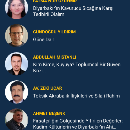
FATMA NUR ÖZDEMIR
Diyarbakır'ın Kavurucu Sıcağına Karşı
Tedbirli Olalım
GÜNDOĞDU YILDIRIM
Güne Dair
ABDULLAH MISTANLI
Kim Kime, Kuyuya? Toplumsal Bir Güven
Krizi…
AV. ZEKI UÇAR
Toksik Akrabalık İlişkileri ve Sıla-i Rahim
AHMET BEŞENK
Fırsatçılığın Gölgesinde Yitirilen Değerler:
Kadim Kültürlerin ve Diyarbakır’ın Ahi