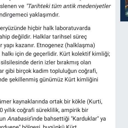
eslenen ve
"Tarihteki tüm antik medeniyetler
ndirgemeci yaklaşımdır.
yeryüzünde hiçbir halk laboratuvarda
hip değildir. Halklar tarihsel süreç
ir yapı kazanır. Etnogenez (halklaşma)
alkı için de geçerlidir. Kürt kolektif kimliği;
lsilesinde derin izler bırakmış olan
ar gibi birçok kadim topluluğun coğrafi,
inde şekillenmiş günümüz Kürt kimliğini
ümer kaynaklarında ortak bir kökle (Kurti,
yıllık coğrafi süreklilik, ampirik bir
’un
Anabasis
’inde bahsettiği "Karduklar" ya
Korduene" bölgesi, bugünkü Kürt