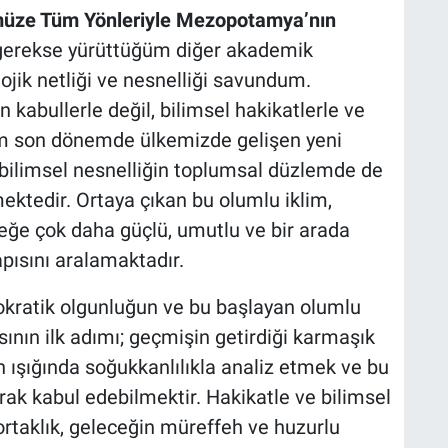
üze Tüm Yönleriyle Mezopotamya’nın
gerekse yürüttüğüm diğer akademik
ik netliği ve nesnelliği savundum.
ön kabullerle değil, bilimsel hakikatlerle ve
ekim son dönemde ülkemizde gelişen yeni
 bilimsel nesnelliğin toplumsal düzlemde de
ektedir. Ortaya çıkan bu olumlu iklim,
ceğe çok daha güçlü, umutlu ve bir arada
pısını aralamaktadır.
okratik olgunluğun ve bu başlayan olumlu
sının ilk adımı; geçmişin getirdiği karmaşık
in ışığında soğukkanlılıkla analiz etmek ve bu
arak kabul edebilmektir. Hakikatle ve bilimsel
 ortaklık, geleceğin müreffeh ve huzurlu