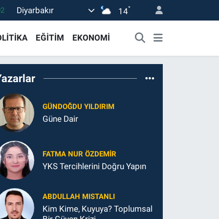
°
Diyarbakır
02
14
19
LİTİKA
EĞİTİM
EKONOMİ
18
19
Yazarlar
0
82
GÜNDOĞDU YILDIRIM
Güne Dair
FATMA NUR ÖZDEMIR
YKS Tercihlerini Doğru Yapın
ABDULLAH MISTANLI
Kim Kime, Kuyuya? Toplumsal
Bir Güven Krizi…