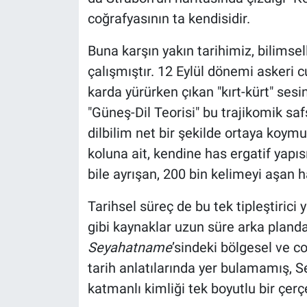
coğrafyasının ta kendisidir.
Buna karşın yakın tarihimiz, bilimse
çalışmıştır. 12 Eylül dönemi askeri c
karda yürürken çıkan "kırt-kürt" sesi
"Güneş-Dil Teorisi" bu trajikomik sa
dilbilim net bir şekilde ortaya koymuş
koluna ait, kendine has ergatif yapısı
bile ayrışan, 200 bin kelimeyi aşan 
Tarihsel süreç de bu tek tipleştirici
gibi kaynaklar uzun süre arka planda
Seyahatname
’sindeki bölgesel ve c
tarih anlatılarında yer bulamamış, S
katmanlı kimliği tek boyutlu bir çerçe