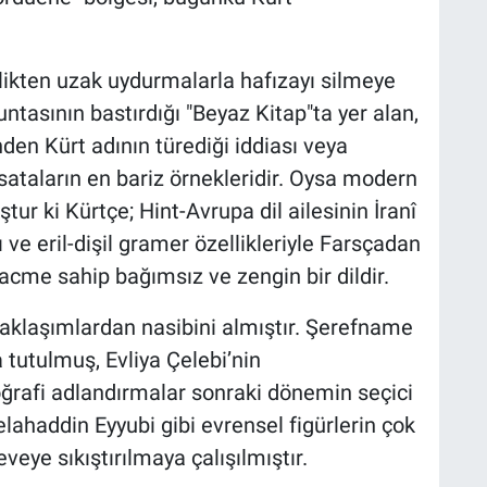
llikten uzak uydurmalarla hafızayı silmeye
untasının bastırdığı "Beyaz Kitap"ta yer alan,
nden Kürt adının türediği iddiası veya
fsataların en bariz örnekleridir. Oysa modern
tur ki Kürtçe; Hint-Avrupa dil ailesinin İranî
 ve eril-dişil gramer özellikleriyle Farsçadan
hacme sahip bağımsız ve zengin bir dildir.
 yaklaşımlardan nasibini almıştır. Şerefname
 tutulmuş, Evliya Çelebi’nin
oğrafi adlandırmalar sonraki dönemin seçici
elahaddin Eyyubi gibi evrensel figürlerin çok
veye sıkıştırılmaya çalışılmıştır.