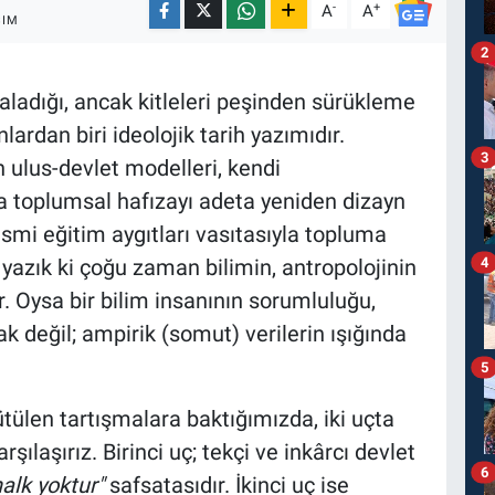
-
+
A
A
ŞIM
2
aladığı, ancak kitleleri peşinden sürükleme
ardan biri ideolojik tarih yazımıdır.
3
n ulus-devlet modelleri, kendi
a toplumsal hafızayı adeta yeniden dizayn
esmi eğitim aygıtları vasıtasıyla topluma
4
ne yazık ki çoğu zaman bilimin, antropolojinin
. Oysa bir bilim insanının sorumluluğu,
k değil; ampirik (somut) verilerin ışığında
5
ütülen tartışmalara baktığımızda, iki uçta
laşırız. Birinci uç; tekçi ve inkârcı devlet
6
halk yoktur"
safsatasıdır. İkinci uç ise