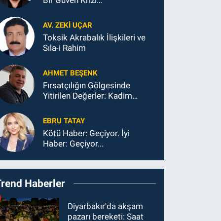
AV. ZEKI UÇAR
Toksik Akrabalık İlişkileri ve
Sıla-i Rahim
AHMET BEŞENK
Fırsatçılığın Gölgesinde
Yitirilen Değerler: Kadim
Kültürlerin ve Diyarbakır’ın Ahi
Ahlakından Sapması
EBRU TATAY
Kötü Haber: Geçiyor. İyi
Haber: Geçiyor...
Trend Haberler
Diyarbakır'da akşam
pazarı bereketi: Saat