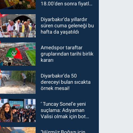
18.00'den sonra fiyatlar
yarıya düştü
Diyarbakır’da yıllardır
süren cuma geleneği bu
hafta da yaşatıldı
Amedspor taraftar
gruplarından tarihi birlik
kararı
Diyarbakır’da 50
dereceyi bulan sıcakta
örnek mesai!
‘ Tuncay Sonel'e yeni
suçlama: Adıyaman
Valisi olmak için bot
hesaplar kullanıldı
"Hürmüz Boğazı için