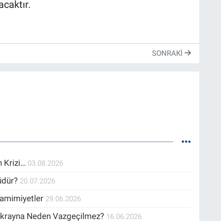
acaktır.
SONRAKI
n Krizi…
03.08.2026
müdür?
20.07.2026
Samimiyetler
29.06.2026
 Ukrayna Neden Vazgeçilmez?
16.06.2026