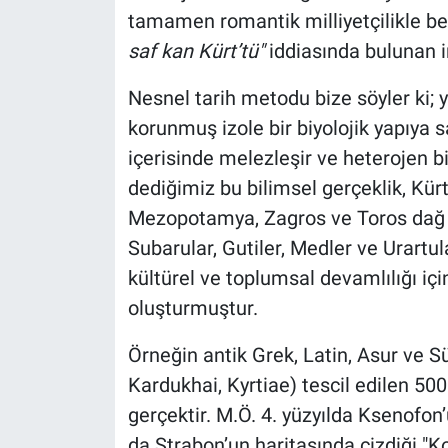
tamamen romantik milliyetçilikle b
saf kan Kürt’tü"
iddiasında bulunan i
Nesnel tarih metodu bize söyler ki; 
korunmuş izole bir biyolojik yapıya sa
içerisinde melezleşir ve heterojen b
dediğimiz bu bilimsel gerçeklik, Kürt h
Mezopotamya, Zagros ve Toros dağ si
Subarular, Gutiler, Medler ve Urartul
kültürel ve toplumsal devamlılığı iç
oluşturmuştur.
Örneğin antik Grek, Latin, Asur ve S
Kardukhai, Kyrtiae) tescil edilen 5000 
gerçektir. M.Ö. 4. yüzyılda Ksenofon
da Strabon’un haritasında çizdiği "