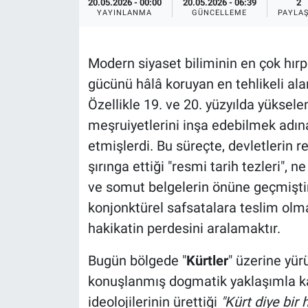
20.05.2026 - 00:00
20.05.2026 - 06:39
2
YAYINLANMA
GÜNCELLEME
PAYLA
Modern siyaset biliminin en çok hırp
gücünü hâlâ koruyan en tehlikeli alanl
Özellikle 19. ve 20. yüzyılda yüksele
meşruiyetlerini inşa edebilmek adın
etmişlerdi. Bu süreçte, devletlerin r
şırınga ettiği "resmi tarih tezleri", 
ve somut belgelerin önüne geçmiştir
konjonktürel safsatalara teslim olma
hakikatin perdesini aralamaktır.
Bugün bölgede "
Kürtler
" üzerine yür
konuşlanmış dogmatik yaklaşımla karşı
ideolojilerinin ürettiği
"Kürt diye bir 