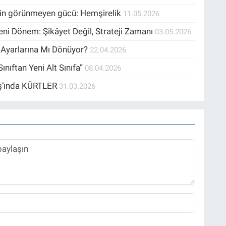
inin görünmeyen gücü: Hemşirelik
11.05.2026
eni Dönem: Şikâyet Değil, Strateji Zamanı
03.05.2026
a Ayarlarına Mı Dönüyor?
22.04.2026
nıftan Yeni Alt Sınıfa”
08.04.2026
vaş’ında KÜRTLER
31.03.2026