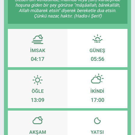
hoşuna giden bir şey görürse "mâşâallah, bârekallâh,
EĞİTİM
Allah mübarek etsin" diyerek bereketle dua etsin.
Çünkü nazar, haktır. (Hadis-i Şerif)
ÖZEL HABER
POLİTİKA
İMSAK
GÜNEŞ
SAĞLIK
04:17
05:56
SPOR
TEKNOLOJİ
ÖĞLE
İKINDI
13:09
17:00
AKŞAM
YATSI