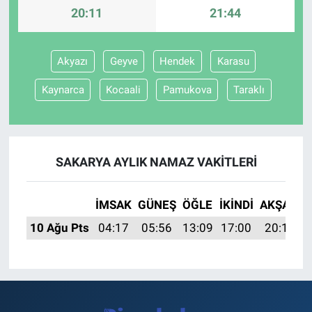
20:11
21:44
Akyazı
Geyve
Hendek
Karasu
Kaynarca
Kocaali
Pamukova
Taraklı
SAKARYA AYLIK NAMAZ VAKITLERI
İMSAK
GÜNEŞ
ÖĞLE
İKINDI
AKŞAM
10 Ağu Pts
04:17
05:56
13:09
17:00
20:11