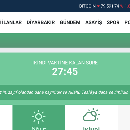
BITCOIN
79.591,74
%-1.
DOLAR
45,43620
%0.
 İLANLAR
DİYARBAKIR
GÜNDEM
ASAYİŞ
SPOR
PO
EURO
53,38690
%0.
STERLİN
61,60380
%0.
G.ALTIN
6862,09000
%0.
BİST100
14.598,00
%
İKINDI VAKTİNE KALAN SÜRE
27:45
in, zayıf olandan daha hayırlıdır ve Allâhü Teâlâ’ya daha sevimlidir. (