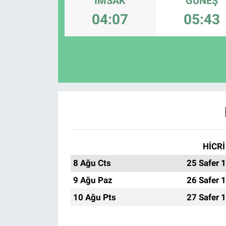
İMSAK
GÜNEŞ
04:07
05:43
EĞİTİM
ÖZEL HABER
POLİTİKA
SAĞLIK
SPOR
HİCRİ
TEKNOLOJİ
8 Ağu Cts
25 Safer 
9 Ağu Paz
26 Safer 
10 Ağu Pts
27 Safer 