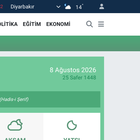
°
Diyarbakır
82
14
02
LİTİKA
EĞİTİM
EKONOMİ
19
18
19
0
8 Ağustos 2026
25 Safer 1448
Hadis-i Şerif)