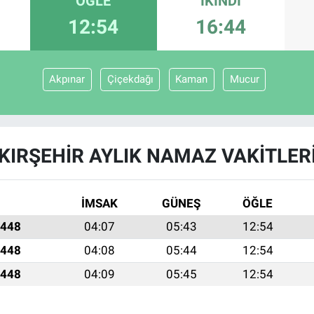
ÖĞLE
İKINDI
12:54
16:44
Akpınar
Çiçekdağı
Kaman
Mucur
KIRŞEHIR AYLIK NAMAZ VAKITLER
İMSAK
GÜNEŞ
ÖĞLE
1448
04:07
05:43
12:54
1448
04:08
05:44
12:54
1448
04:09
05:45
12:54