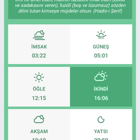
ve sadakasını veren), fuzûlî (boş ve lüzumsuz) sözden
EĞİTİM
dilini tutan kimseye müjdeler olsun. (Hadis-i Şerif)
ÖZEL HABER
POLİTİKA
İMSAK
GÜNEŞ
03:22
05:01
SAĞLIK
SPOR
ÖĞLE
İKINDI
TEKNOLOJİ
12:15
16:06
AKŞAM
YATSI