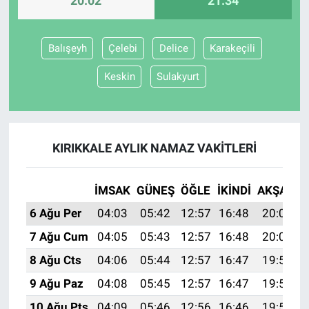
20:02
21:34
Balışeyh
Çelebi
Delice
Karakeçili
Keskin
Sulakyurt
KIRIKKALE AYLIK NAMAZ VAKITLERI
İMSAK
GÜNEŞ
ÖĞLE
İKINDI
AKŞAM
6 Ağu Per
04:03
05:42
12:57
16:48
20:02
7 Ağu Cum
04:05
05:43
12:57
16:48
20:01
8 Ağu Cts
04:06
05:44
12:57
16:47
19:59
9 Ağu Paz
04:08
05:45
12:57
16:47
19:58
10 Ağu Pts
04:09
05:46
12:56
16:46
19:57