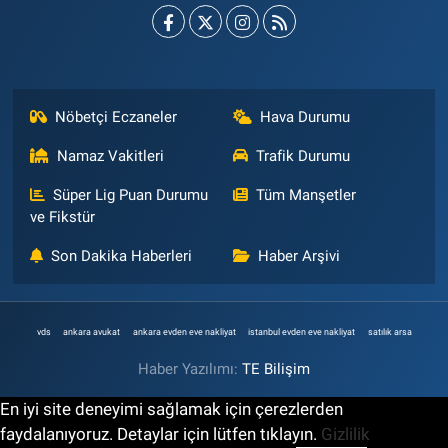
Nöbetçi Eczaneler
Hava Durumu
Namaz Vakitleri
Trafik Durumu
Süper Lig Puan Durumu
Tüm Manşetler
ve Fikstür
Son Dakika Haberleri
Haber Arşivi
vds
ankara avukat
ankara evden eve nakliyat
istanbul evden eve nakliyat
satılık arsa
Haber Yazılımı:
TE Bilişim
En iyi site deneyimi sağlamak için çerezlerden
faydalanıyoruz. Detaylar için lütfen tıklayın.
Gizlilik