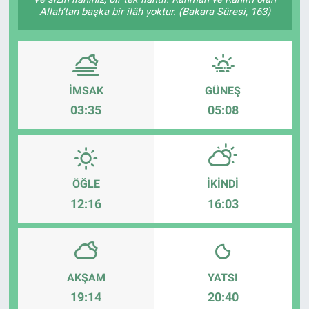
Allah’tan başka bir ilâh yoktur. (Bakara Sûresi, 163)
EĞİTİM
ÖZEL HABER
İMSAK
GÜNEŞ
POLİTİKA
03:35
05:08
SAĞLIK
SPOR
ÖĞLE
İKINDI
TEKNOLOJİ
12:16
16:03
AKŞAM
YATSI
19:14
20:40