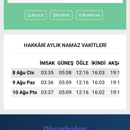
Çukurca
Şemdinli
Yüksekova
HAKKÂRI AYLIK NAMAZ VAKITLERI
İMSAK
GÜNEŞ
ÖĞLE
İKINDI
AKŞAM
8 Ağu Cts
03:35
05:08
12:16
16:03
19:14
9 Ağu Paz
03:36
05:09
12:16
16:03
19:13
10 Ağu Pts
03:37
05:09
12:16
16:02
19:12