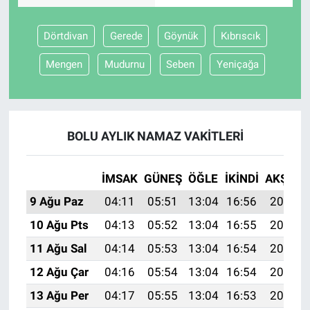
Dörtdivan
Gerede
Göynük
Kıbrıscık
Mengen
Mudurnu
Seben
Yeniçağa
BOLU AYLIK NAMAZ VAKITLERI
İMSAK
GÜNEŞ
ÖĞLE
İKINDI
AKŞAM
9 Ağu Paz
04:11
05:51
13:04
16:56
20:08
10 Ağu Pts
04:13
05:52
13:04
16:55
20:07
11 Ağu Sal
04:14
05:53
13:04
16:54
20:05
12 Ağu Çar
04:16
05:54
13:04
16:54
20:04
13 Ağu Per
04:17
05:55
13:04
16:53
20:03