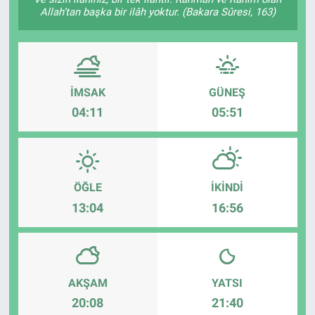
Allah’tan başka bir ilâh yoktur. (Bakara Sûresi, 163)
EĞİTİM
ÖZEL HABER
İMSAK
GÜNEŞ
POLİTİKA
04:11
05:51
SAĞLIK
SPOR
ÖĞLE
İKINDI
TEKNOLOJİ
13:04
16:56
AKŞAM
YATSI
20:08
21:40