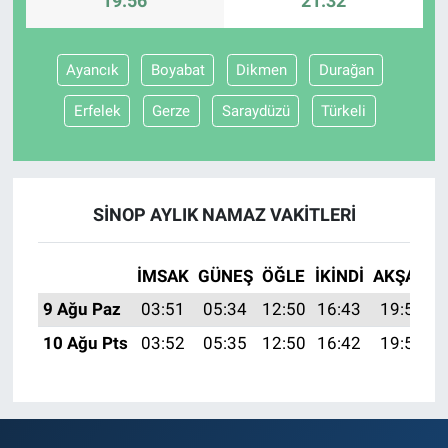
19:56
21:32
Ayancık
Boyabat
Dikmen
Durağan
Erfelek
Gerze
Saraydüzü
Türkeli
SINOP AYLIK NAMAZ VAKITLERI
İMSAK
GÜNEŞ
ÖĞLE
İKINDI
AKŞAM
9 Ağu Paz
03:51
05:34
12:50
16:43
19:56
10 Ağu Pts
03:52
05:35
12:50
16:42
19:55