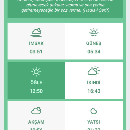
gitmeyecek şakalar yapma ve ona yerine
EĞİTİM
getiremeyeceğin bir söz verme. (Hadis-i Şerif)
ÖZEL HABER
POLİTİKA
İMSAK
GÜNEŞ
03:51
05:34
SAĞLIK
SPOR
ÖĞLE
İKINDI
TEKNOLOJİ
12:50
16:43
AKŞAM
YATSI