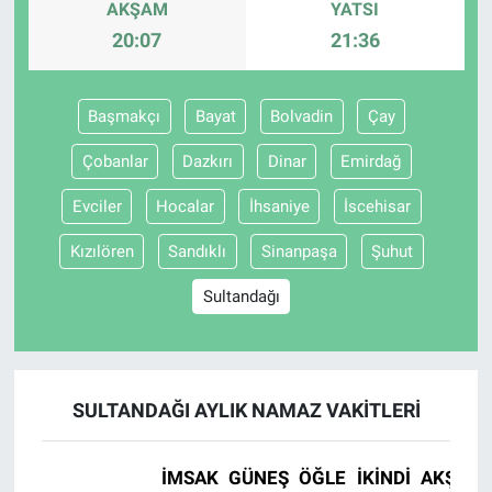
AKŞAM
YATSI
20:07
21:36
Başmakçı
Bayat
Bolvadin
Çay
Çobanlar
Dazkırı
Dinar
Emirdağ
Evciler
Hocalar
İhsaniye
İscehisar
Kızılören
Sandıklı
Sinanpaşa
Şuhut
Sultandağı
SULTANDAĞI AYLIK NAMAZ VAKITLERI
İMSAK
GÜNEŞ
ÖĞLE
İKINDI
AKŞAM