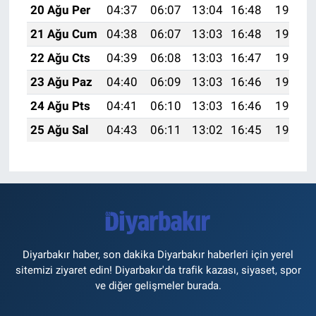
20 Ağu Per
04:37
06:07
13:04
16:48
19:51
21 Ağu Cum
04:38
06:07
13:03
16:48
19:49
22 Ağu Cts
04:39
06:08
13:03
16:47
19:48
23 Ağu Paz
04:40
06:09
13:03
16:46
19:47
24 Ağu Pts
04:41
06:10
13:03
16:46
19:45
25 Ağu Sal
04:43
06:11
13:02
16:45
19:44
Diyarbakır haber, son dakika Diyarbakır haberleri için yerel
sitemizi ziyaret edin! Diyarbakır'da trafik kazası, siyaset, spor
ve diğer gelişmeler burada.