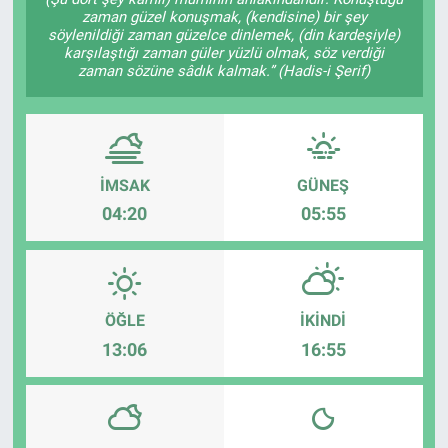
zaman güzel konuşmak, (kendisine) bir şey
EĞİTİM
söylenildiği zaman güzelce dinlemek, (din kardeşiyle)
karşılaştığı zaman güler yüzlü olmak, söz verdiği
zaman sözüne sâdık kalmak.” (Hadis-i Şerif)
ÖZEL HABER
POLİTİKA
İMSAK
GÜNEŞ
SAĞLIK
04:20
05:55
SPOR
TEKNOLOJİ
ÖĞLE
İKINDI
13:06
16:55