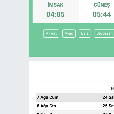
İMSAK
GÜNEŞ
EĞİTİM
04:05
05:44
ÖZEL HABER
Akyurt
Ayaş
Bala
Beypazarı
POLİTİKA
SAĞLIK
SPOR
TEKNOLOJİ
H
7 Ağu Cum
24 Sa
8 Ağu Cts
25 Sa