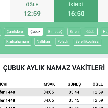
ÖĞLE
İKINDI
12:59
16:50
Çamlıdere
Çubuk
Elmadağ
Evren
Güdül
Ha
Kızılcahamam
Nallıhan
Polatlı
Şereflikoçhisar
ÇUBUK AYLIK NAMAZ VAKITLERI
İCRİ
İMSAK
GÜNEŞ
ÖĞLE
fer 1448
04:05
05:44
12:59
fer 1448
04:06
05:45
12:59