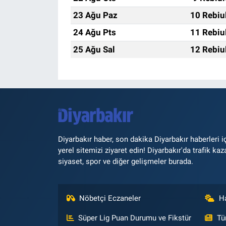
23 Ağu Paz
10 Rebiu
24 Ağu Pts
11 Rebiu
25 Ağu Sal
12 Rebiu
Diyarbakır haber, son dakika Diyarbakır haberleri i
yerel sitemizi ziyaret edin! Diyarbakır'da trafik kaz
siyaset, spor ve diğer gelişmeler burada.
Nöbetçi Eczaneler
H
Süper Lig Puan Durumu ve Fikstür
Tü