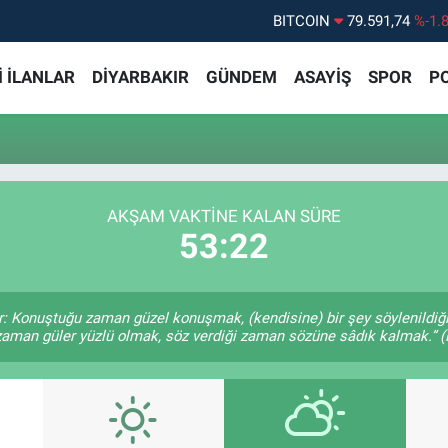
BITCOIN
79.591,74
%-1.
DOLAR
45,43620
%0.
 İLANLAR
DİYARBAKIR
GÜNDEM
ASAYİŞ
SPOR
PO
EURO
53,38690
%0.
STERLİN
61,60380
%0.
G.ALTIN
6862,09000
%0.
BİST100
14.598,00
%
AKŞAM VAKTİNE KALAN SÜRE
53:22
r: Konuştuğu zaman güzel konuşmak, (kendisine) bir şey söylenildiği
 zaman güler yüzlü olmak, söz verdiği zaman sözüne sâdık kalmak.” (H