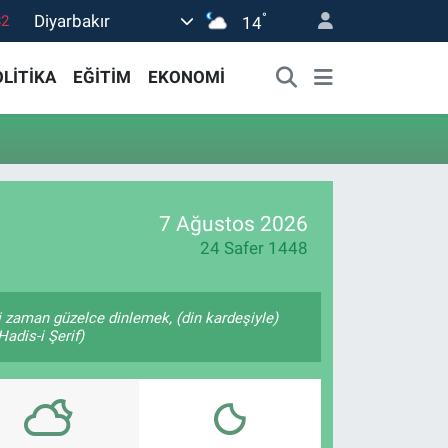
°
Diyarbakır
82
14
02
LİTİKA
EĞİTİM
EKONOMİ
19
18
19
0
7 Ağustos 2026
24 Safer 1448
 zaman güzelce dinlemek, (din kardeşiyle)
adis-i Şerif)