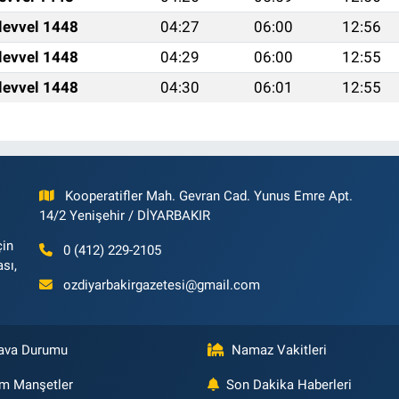
levvel 1448
04:27
06:00
12:56
levvel 1448
04:29
06:00
12:55
levvel 1448
04:30
06:01
12:55
Kooperatifler Mah. Gevran Cad. Yunus Emre Apt.
14/2 Yenişehir / DİYARBAKIR
çin
0 (412) 229-2105
ası,
ozdiyarbakirgazetesi@gmail.com
ava Durumu
Namaz Vakitleri
m Manşetler
Son Dakika Haberleri