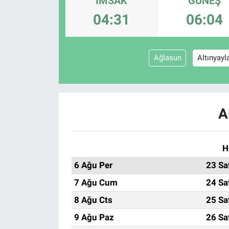
İMSAK
GÜNEŞ
04:31
06:04
EĞİTİM
ÖZEL HABER
Ağlasun
Altınyayl
POLİTİKA
SAĞLIK
A
SPOR
H
TEKNOLOJİ
6 Ağu Per
23 Sa
7 Ağu Cum
24 Sa
8 Ağu Cts
25 Sa
9 Ağu Paz
26 Sa