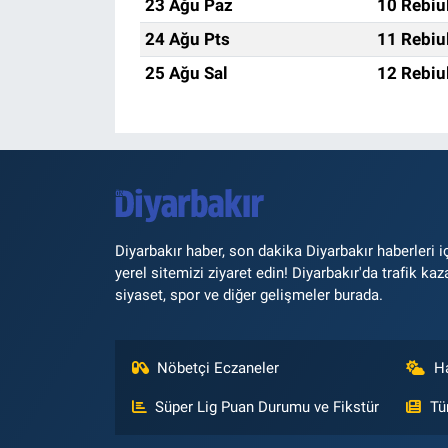
23 Ağu Paz
10 Rebiu
24 Ağu Pts
11 Rebiu
25 Ağu Sal
12 Rebiu
Diyarbakır haber, son dakika Diyarbakır haberleri i
yerel sitemizi ziyaret edin! Diyarbakır'da trafik kaz
siyaset, spor ve diğer gelişmeler burada.
Nöbetçi Eczaneler
H
Süper Lig Puan Durumu ve Fikstür
Tü