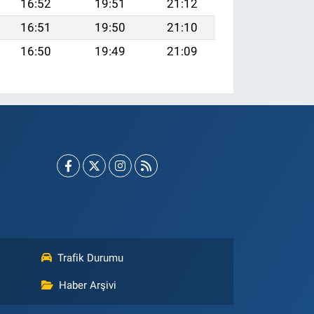
16:52
19:51
21:12
16:51
19:50
21:10
16:50
19:49
21:09
Trafik Durumu
Haber Arşivi