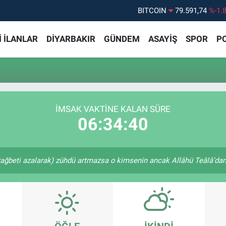
BITCOIN
79.591,74
%-1.
DOLAR
45,43620
%0.
 İLANLAR
DİYARBAKIR
GÜNDEM
ASAYİŞ
SPOR
PO
EURO
53,38690
%0.
STERLİN
61,60380
%0.
G.ALTIN
6862,09000
%0.
BİST100
14.598,00
%
İMSAK VAKTİNE KALAN SÜRE
06:34:40
rağbeti azalarak) zühdü artmazsa o kimsenin ancak Allâhü Teâlâ’dan u