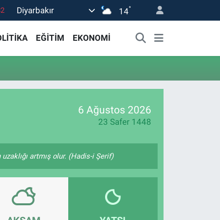
°
Diyarbakır
82
14
02
LİTİKA
EĞİTİM
EKONOMİ
19
18
19
0
6 Ağustos 2026
23 Safer 1448
zaklığı artmış olur. (Hadis-i Şerif)