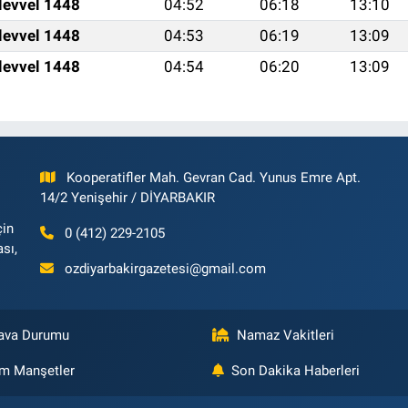
levvel 1448
04:52
06:18
13:10
levvel 1448
04:53
06:19
13:09
levvel 1448
04:54
06:20
13:09
Kooperatifler Mah. Gevran Cad. Yunus Emre Apt.
14/2 Yenişehir / DİYARBAKIR
çin
0 (412) 229-2105
ası,
ozdiyarbakirgazetesi@gmail.com
ava Durumu
Namaz Vakitleri
m Manşetler
Son Dakika Haberleri