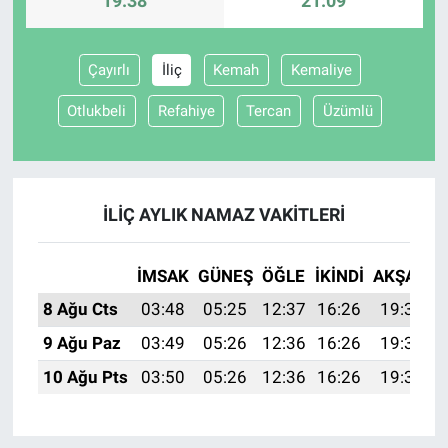
19:38
21:09
Çayırlı
İliç
Kemah
Kemaliye
Otlukbeli
Refahiye
Tercan
Üzümlü
İLIÇ AYLIK NAMAZ VAKITLERI
İMSAK
GÜNEŞ
ÖĞLE
İKINDI
AKŞAM
8 Ağu Cts
03:48
05:25
12:37
16:26
19:38
9 Ağu Paz
03:49
05:26
12:36
16:26
19:37
10 Ağu Pts
03:50
05:26
12:36
16:26
19:36