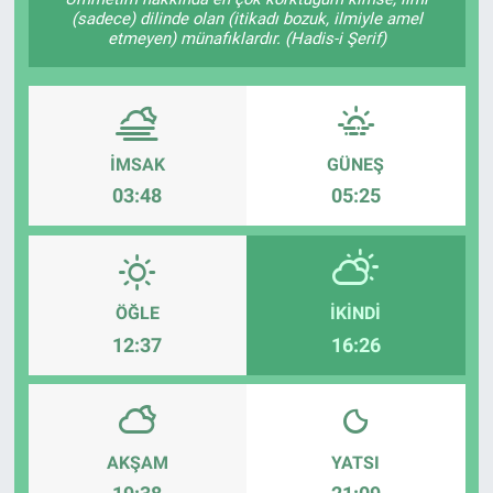
(sadece) dilinde olan (itikadı bozuk, ilmiyle amel
EĞİTİM
etmeyen) münafıklardır. (Hadis-i Şerif)
ÖZEL HABER
POLİTİKA
İMSAK
GÜNEŞ
03:48
05:25
SAĞLIK
SPOR
ÖĞLE
İKINDI
TEKNOLOJİ
12:37
16:26
AKŞAM
YATSI