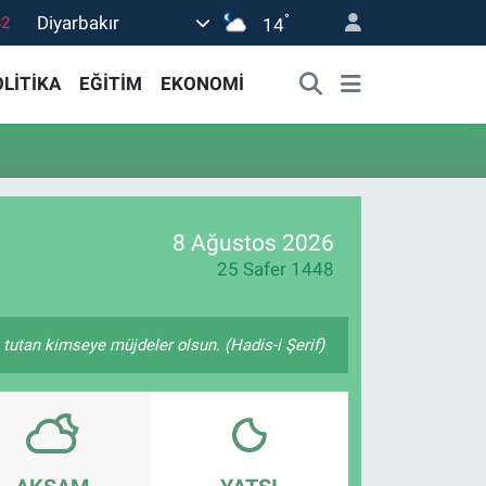
°
Diyarbakır
82
14
02
LİTİKA
EĞİTİM
EKONOMİ
19
18
19
0
8 Ağustos 2026
25 Safer 1448
i tutan kimseye müjdeler olsun. (Hadis-i Şerif)