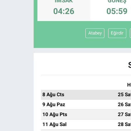
İMSAK
GÜNEŞ
04:26
05:59
EĞİTİM
ÖZEL HABER
Atabey
Eğirdir
POLİTİKA
SAĞLIK
SPOR
H
TEKNOLOJİ
8 Ağu Cts
25 Sa
9 Ağu Paz
26 Sa
10 Ağu Pts
27 Sa
11 Ağu Sal
28 Sa