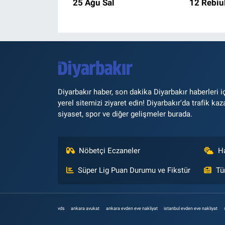
25 Ağu Sal
12 Rebiu
Diyarbakır haber, son dakika Diyarbakır haberleri i
yerel sitemizi ziyaret edin! Diyarbakır'da trafik kaz
siyaset, spor ve diğer gelişmeler burada.
Nöbetçi Eczaneler
H
Süper Lig Puan Durumu ve Fikstür
Tü
vds
ankara avukat
ankara evden eve nakliyat
istanbul evden eve nakliyat