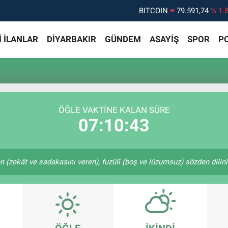
BITCOIN
79.591,74
%-1.
DOLAR
45,43620
%0.
 İLANLAR
DİYARBAKIR
GÜNDEM
ASAYİŞ
SPOR
PO
EURO
53,38690
%0.
STERLİN
61,60380
%0.
G.ALTIN
6862,09000
%0.
BİST100
14.598,00
%
ÖĞLE VAKTİNE KALAN SÜRE
07:10:43
en (zekât ve sadakasını veren), fuzûlî (boş ve lüzumsuz) sözden dilin