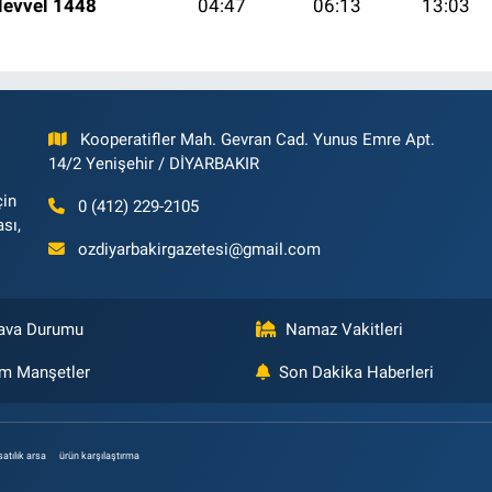
levvel 1448
04:47
06:13
13:03
Kooperatifler Mah. Gevran Cad. Yunus Emre Apt.
14/2 Yenişehir / DİYARBAKIR
çin
0 (412) 229-2105
ası,
ozdiyarbakirgazetesi@gmail.com
ava Durumu
Namaz Vakitleri
m Manşetler
Son Dakika Haberleri
satılık arsa
ürün karşılaştırma