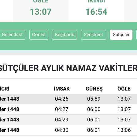
ÖĞLE
İKINDI
13:07
16:54
Gelendost
Gönen
Keçiborlu
Senirkent
Sütçüler
SÜTÇÜLER AYLIK NAMAZ VAKITLER
İCRİ
İMSAK
GÜNEŞ
ÖĞLE
fer 1448
04:26
05:59
13:07
fer 1448
04:27
06:00
13:07
fer 1448
04:29
06:01
13:07
fer 1448
04:30
06:01
13:06