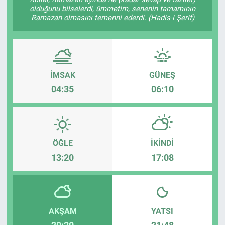
olduğunu bilselerdi, ümmetim, senenin tamamının
EĞİTİM
Ramazan olmasını temenni ederdi. (Hadis-i Şerif)
ÖZEL HABER
POLİTİKA
İMSAK
GÜNEŞ
04:35
06:10
SAĞLIK
SPOR
ÖĞLE
İKINDI
TEKNOLOJİ
13:20
17:08
AKŞAM
YATSI