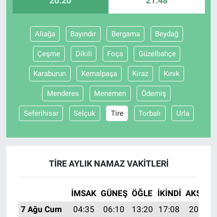
20:20
21:48
Aliağa
Bayındır
Bergama
Beydağ
Çeşme
Dikili
Foça
Güzelbahçe
Karaburun
Kemalpaşa
Kiraz
Kınık
Menderes
Menemen
Ödemiş
Seferihisar
Selçuk
Tire
Torbalı
Urla
TIRE AYLIK NAMAZ VAKITLERI
İMSAK
GÜNEŞ
ÖĞLE
İKINDI
AKŞAM
7 Ağu Cum
04:35
06:10
13:20
17:08
20:20