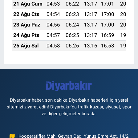
21 Ağu Cum
04:53
06:22
13:17
17:01
20:03
22 Ağu Cts
04:54
06:23
13:17
17:00
20:01
23 Ağu Paz
04:56
06:24
13:17
17:00
20:00
24 Ağu Pts
04:57
06:25
13:17
16:59
19:59
25 Ağu Sal
04:58
06:26
13:16
16:58
19:57
Diyarbakır haber, son dakika Diyarbakır haberleri için yerel
sitemizi ziyaret edin! Diyarbakır'da trafik kazası, siyaset, spor
ve diğer gelişmeler burada.
Kooperatifler Mah. Gevran Cad. Yunus Emre Apt. 14/2