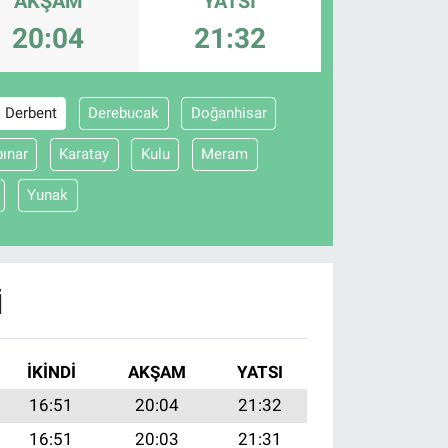
AKŞAM
YATSI
20:04
21:32
Derbent
Derebucak
Doğanhisar
ınar
Karatay
Kulu
Meram
Yunak
I
İKINDI
AKŞAM
YATSI
16:51
20:04
21:32
16:51
20:03
21:31