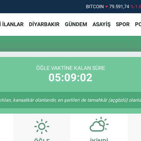
BITCOIN
79.591,74
%-1.
DOLAR
45,43620
%0.
 İLANLAR
DİYARBAKIR
GÜNDEM
ASAYİŞ
SPOR
PO
EURO
53,38690
%0.
STERLİN
61,60380
%0.
G.ALTIN
6862,09000
%0.
BİST100
14.598,00
%
ÖĞLE VAKTİNE KALAN SÜRE
05:09:02
ıları, kanaatkâr olanlarıdır, en şerlileri de tamahkâr (açgözlü) olanlar