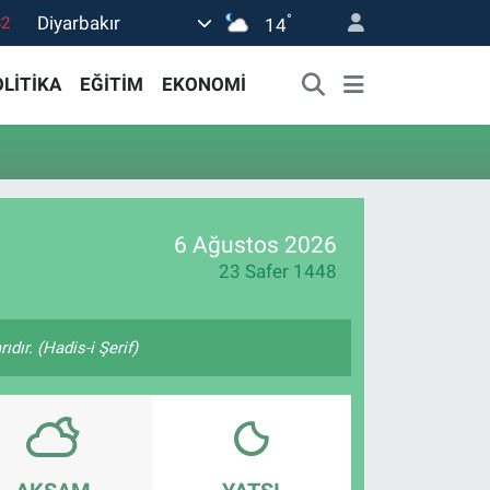
°
Diyarbakır
82
14
02
LİTİKA
EĞİTİM
EKONOMİ
19
18
19
0
6 Ağustos 2026
23 Safer 1448
ıdır. (Hadis-i Şerif)