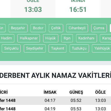
ÖĞLE
İKINDI
13:03
16:51
in
Beyşehir
Bozkır
Çeltik
Cihanbeyli
Çumra
Hadim
Halkapınar
Hüyük
Ilgın
Kadınhanı
Karap
Selçuklu
Seydişehir
Taşkent
Tuzlukçu
Yalıhüyük
DERBENT AYLIK NAMAZ VAKITLER
İCRİ
İMSAK
GÜNEŞ
ÖĞLE
fer 1448
04:17
05:52
13:03
fer 1448
04:19
05:53
13:03