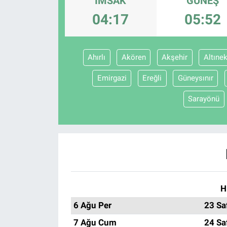
İMSAK
GÜNEŞ
04:17
05:52
EĞİTİM
ÖZEL HABER
Ahırlı
Akören
Akşehir
Altınek
POLİTİKA
Emirgazi
Ereğli
Güneysınır
SAĞLIK
Sarayönü
SPOR
TEKNOLOJİ
H
6 Ağu Per
23 Sa
7 Ağu Cum
24 Sa