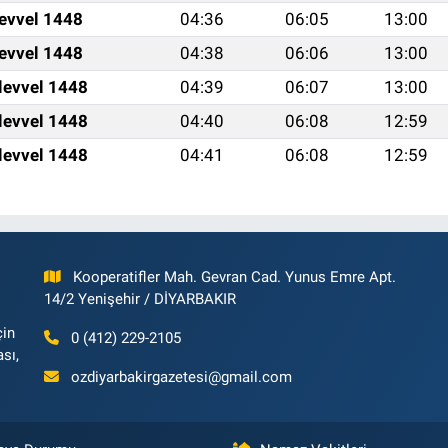
levvel 1448
04:36
06:05
13:00
levvel 1448
04:38
06:06
13:00
levvel 1448
04:39
06:07
13:00
levvel 1448
04:40
06:08
12:59
levvel 1448
04:41
06:08
12:59
Kooperatifler Mah. Gevran Cad. Yunus Emre Apt.
14/2 Yenişehir / DİYARBAKIR
çin
0 (412) 229-2105
ası,
ozdiyarbakirgazetesi@gmail.com