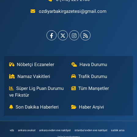
ozdiyarbakirgazetesi@gmail.com
Nöbetçi Eczaneler
Hava Durumu
Namaz Vakitleri
Trafik Durumu
Süper Lig Puan Durumu
Tüm Manşetler
ve Fikstür
Son Dakika Haberleri
Haber Arşivi
vds
ankara avukat
ankara evden eve nakliyat
istanbul evden eve nakliyat
satılık arsa