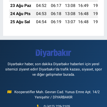
23 Ağu Paz
04:52
06:17
13:08
16:49
19:48
24 Ağu Pts
04:53
06:18
13:08
16:48
19:47
25 Ağu Sal
04:54
06:19
13:07
16:48
19:46
Diyarbakır haber, son dakika Diyarbakır haberleri için yerel
sitemizi ziyaret edin! Diyarbakır'da trafik kazası, siyaset, spor
ve diğer gelişmeler burada.
Kooperatifler Mah. Gevran Cad. Yunus Emre Apt. 14/2
Yenişehir / DİYARBAKIR
0 (412) 229-2105