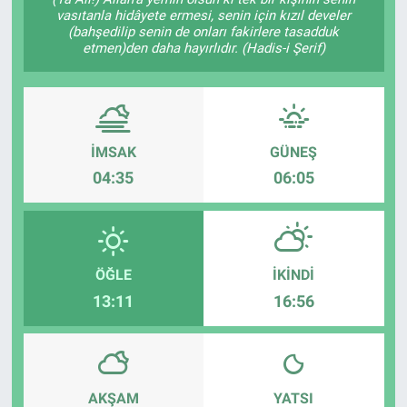
vasıtanla hidâyete ermesi, senin için kızıl develer
EĞİTİM
(bahşedilip senin de onları fakirlere tasadduk
etmen)den daha hayırlıdır. (Hadis-i Şerif)
ÖZEL HABER
POLİTİKA
İMSAK
GÜNEŞ
SAĞLIK
04:35
06:05
SPOR
TEKNOLOJİ
ÖĞLE
İKINDI
13:11
16:56
AKŞAM
YATSI