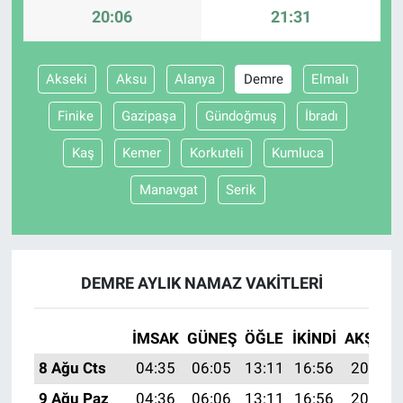
20:06
21:31
Akseki
Aksu
Alanya
Demre
Elmalı
Finike
Gazipaşa
Gündoğmuş
İbradı
Kaş
Kemer
Korkuteli
Kumluca
Manavgat
Serik
DEMRE AYLIK NAMAZ VAKITLERI
İMSAK
GÜNEŞ
ÖĞLE
İKINDI
AKŞAM
8 Ağu Cts
04:35
06:05
13:11
16:56
20:06
9 Ağu Paz
04:36
06:06
13:11
16:56
20:05