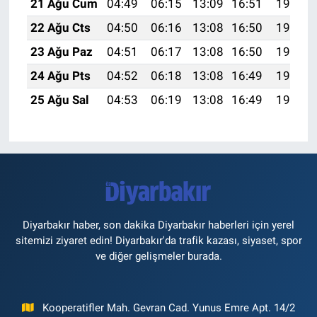
21 Ağu Cum
04:49
06:15
13:09
16:51
19:52
22 Ağu Cts
04:50
06:16
13:08
16:50
19:51
23 Ağu Paz
04:51
06:17
13:08
16:50
19:49
24 Ağu Pts
04:52
06:18
13:08
16:49
19:48
25 Ağu Sal
04:53
06:19
13:08
16:49
19:47
Diyarbakır haber, son dakika Diyarbakır haberleri için yerel
sitemizi ziyaret edin! Diyarbakır'da trafik kazası, siyaset, spor
ve diğer gelişmeler burada.
Kooperatifler Mah. Gevran Cad. Yunus Emre Apt. 14/2