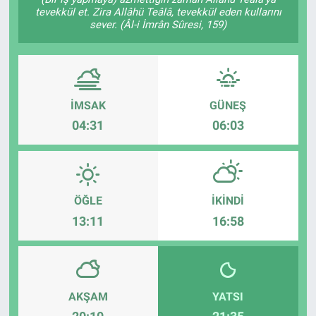
tevekkül et. Zira Allâhü Teâlâ, tevekkül eden kullarını
EĞİTİM
sever. (Âl-i İmrân Sûresi, 159)
ÖZEL HABER
POLİTİKA
İMSAK
GÜNEŞ
04:31
06:03
SAĞLIK
SPOR
ÖĞLE
İKINDI
TEKNOLOJİ
13:11
16:58
AKŞAM
YATSI