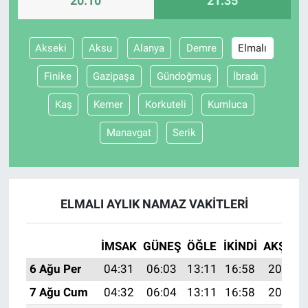
20:10
21:35
Akseki
Aksu
Alanya
Demre
Elmalı
Finike
Gazipaşa
Gündoğmuş
İbradı
Kaş
Kemer
Korkuteli
Kumluca
Manavgat
Serik
ELMALI AYLIK NAMAZ VAKITLERI
İMSAK
GÜNEŞ
ÖĞLE
İKINDI
AKŞAM
6 Ağu Per
04:31
06:03
13:11
16:58
20:10
7 Ağu Cum
04:32
06:04
13:11
16:58
20:09