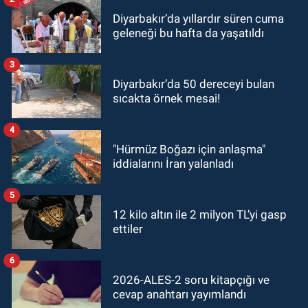
Diyarbakır’da yıllardır süren cuma
geleneği bu hafta da yaşatıldı
3
Diyarbakır’da 50 dereceyi bulan
sıcakta örnek mesai!
4
"Hürmüz Boğazı için anlaşma"
iddialarını İran yalanladı
5
12 kilo altın ile 2 milyon TL’yi gasp
ettiler
6
2026-ALES-2 soru kitapçığı ve
cevap anahtarı yayımlandı