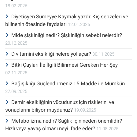
18.02.2026
Diyetisyen Sümeyye Kaymak yazdı: Kış sebzeleri ve
bilinenin ötesinde faydaları
12.01.2026
Mide şişkinliği nedir? Şişkinliğin sebebi nelerdir?
20.12.2025
D vitamini eksikliği nelere yol açar?
30.11.2025
Bitki Çayları İle İlgili Bilinmesi Gereken Her Şey
02.11.2025
Bağışıklığı Güçlendirmeniz 15 Madde ile Mümkün
27.09.2025
Demir eksikliğinin vücudunuz için risklerini ve
sonuçlarını biliyor muydunuz?
19.09.2025
Metabolizma nedir? Sağlık için neden önemlidir?
Hızlı veya yavaş olması neyi ifade eder?
11.08.2025