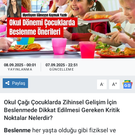
EĞİTİM
ÖZEL HABER
POLİTİKA
SAĞLIK
08.09.2025 - 00:01
07.09.2025 - 22:51
YAYINLANMA
GÜNCELLEME
SPOR
Paylaş
-
+
A
A
TEKNOLOJİ
Okul Çağı Çocuklarda Zihinsel Gelişim İçin
Beslenmede Dikkat Edilmesi Gereken Kritik
Noktalar Nelerdir?
Beslenme
her yaşta olduğu gibi fiziksel ve