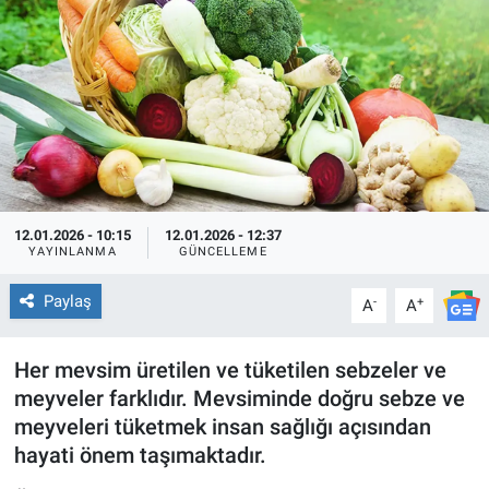
EĞİTİM
ÖZEL HABER
POLİTİKA
SAĞLIK
12.01.2026 - 10:15
12.01.2026 - 12:37
YAYINLANMA
GÜNCELLEME
SPOR
Paylaş
-
+
A
A
TEKNOLOJİ
Her mevsim üretilen ve tüketilen sebzeler ve
meyveler farklıdır. Mevsiminde doğru sebze ve
meyveleri tüketmek insan sağlığı açısından
hayati önem taşımaktadır.