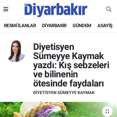
RESMİ İLANLAR
Nöbetçi Eczaneler
RESMİ İLANLAR
DİYARBAKIR
GÜNDEM
ASAYİŞ
ASAYİŞ
Hava Durumu
Diyetisyen
DİYARBAKIR
Namaz Vakitleri
Sümeyye Kaymak
EKONOMİ
Trafik Durumu
yazdı: Kış sebzeleri
ve bilinenin
GÜNDEM
Süper Lig Puan Durumu ve Fikstür
ötesinde faydaları
BÖLGE
Tüm Manşetler
DIYETISYEN SÜMEYYE KAYMAK
DÜNYA
Son Dakika Haberleri
KÜLTÜR SANAT
Haber Arşivi