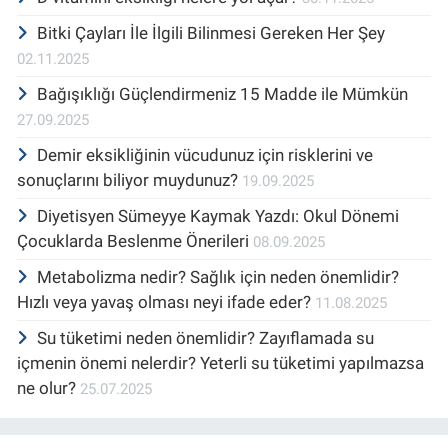
Bitki Çayları İle İlgili Bilinmesi Gereken Her Şey
02.11.2025
Bağışıklığı Güçlendirmeniz 15 Madde ile Mümkün
27.09.2025
Demir eksikliğinin vücudunuz için risklerini ve
sonuçlarını biliyor muydunuz?
19.09.2025
Diyetisyen Sümeyye Kaymak Yazdı: Okul Dönemi
Çocuklarda Beslenme Önerileri
08.09.2025
Metabolizma nedir? Sağlık için neden önemlidir?
Hızlı veya yavaş olması neyi ifade eder?
11.08.2025
Su tüketimi neden önemlidir? Zayıflamada su
içmenin önemi nelerdir? Yeterli su tüketimi yapılmazsa
ne olur?
25.07.2025