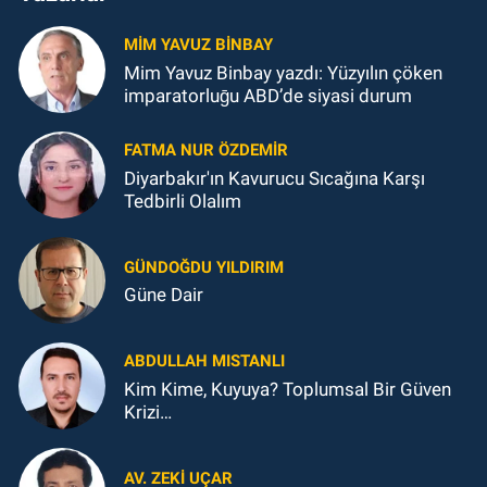
MIM YAVUZ BINBAY
Mim Yavuz Binbay yazdı: Yüzyılın çöken
imparatorluḡu ABD’de siyasi durum
FATMA NUR ÖZDEMIR
Diyarbakır'ın Kavurucu Sıcağına Karşı
Tedbirli Olalım
GÜNDOĞDU YILDIRIM
Güne Dair
ABDULLAH MISTANLI
Kim Kime, Kuyuya? Toplumsal Bir Güven
Krizi…
AV. ZEKI UÇAR