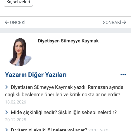
Kışsebzeleri
ÖNCEKI
SONRAKI
Diyetisyen Sümeyye Kaymak
Yazarın Diğer Yazıları
Diyetisten Sümeyye Kaymak yazdı: Ramazan ayında
sağlıklı beslenme önerileri ve kritik noktalar nelerdir?
18.02.2026
Mide şişkinliği nedir? Şişkinliğin sebebi nelerdir?
20.12.2025
D vitamini eksikliği nelere yol açar?
30.11.2025