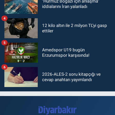
"Hürmüz Boğazı için anlaşma"
iddialarını İran yalanladı
4
12 kilo altın ile 2 milyon TL’yi gasp
ettiler
5
Amedspor U19 bugün
Erzurumspor karşısında!
6
2026-ALES-2 soru kitapçığı ve
cevap anahtarı yayımlandı